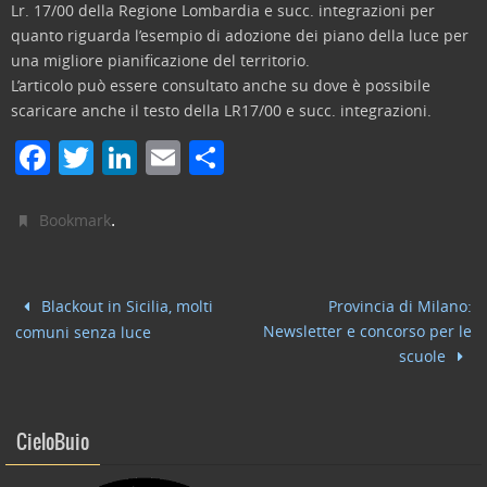
Lr. 17/00 della Regione Lombardia e succ. integrazioni per
quanto riguarda l’esempio di adozione dei piano della luce per
una migliore pianificazione del territorio.
L’articolo può essere consultato anche su dove è possibile
scaricare anche il testo della LR17/00 e succ. integrazioni.
F
T
Li
E
C
a
w
n
m
o
c
itt
k
ai
n
.
Bookmark
e
er
e
l
di
b
dI
vi
Blackout in Sicilia, molti
Provincia di Milano:
o
n
di
Newsletter e concorso per le
comuni senza luce
o
scuole
k
CieloBuio