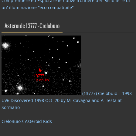
Comprendere ed Esplorare le nuove frontiere del "visibile" e di
un' illuminazione "eco-compatibile"
.
Asteroide 13777 – Cielobuio
(13777) Cielobuio = 1998
UV6 Discovered 1998 Oct. 20 by M. Cavagna and A. Testa at
Sormano
CieloBuio's Asteroid Kids