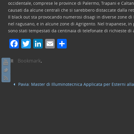
occidentale, comprese le province di Palermo, Trapani e Caltan
causati da alcune centrali che si sarebbero distaccate dalla re
Il black out sta provocando numerosi disagi in diverse zone di P
nel ragusano, e in alcune zone di Agrigento. Nel trapanese, in pa
sono stati tempestati da centinaia di telefonate di richieste di
F
T
Li
E
C
a
w
n
m
o
c
itt
k
ai
n
Bookmark
.
e
er
e
l
di
b
dI
vi
Pavia: Master di Illuminotecnica Applicata per Esterni all
o
n
di
o
k