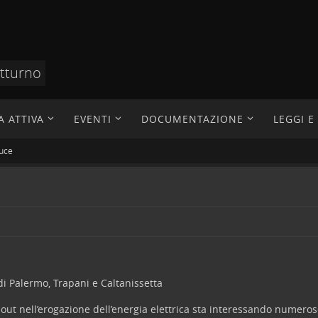
otturno
A ATTIVA
EVENTI
DOCUMENTAZIONE
LEGGI 
luce
di Palermo, Trapani e Caltanissetta
ut nell’erogazione dell’energia elettrica sta interessando numerose