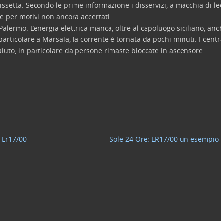
issetta. Secondo le prime informazione i disservizi, a macchia di l
te per motivi non ancora accertati.
alermo. L’energia elettrica manca, oltre al capoluogo siciliano, anc
rticolare a Marsala, la corrente è tornata da pochi minuti. I central
 aiuto, in particolare da persone rimaste bloccate in ascensore.
a Lr17/00
Sole 24 Ore: LR17/00 un esempio p