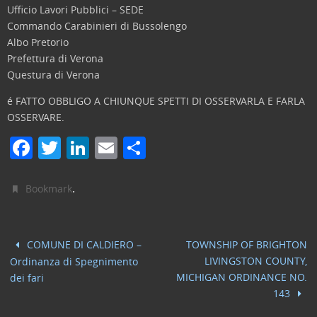
Ufficio Lavori Pubblici – SEDE
Commando Carabinieri di Bussolengo
Albo Pretorio
Prefettura di Verona
Questura di Verona
é FATTO OBBLIGO A CHIUNQUE SPETTI DI OSSERVARLA E FARLA
OSSERVARE.
F
T
Li
E
C
a
w
n
m
o
c
itt
k
ai
n
.
Bookmark
e
er
e
l
di
b
dI
vi
COMUNE DI CALDIERO –
TOWNSHIP OF BRIGHTON
o
n
di
LIVINGSTON COUNTY,
Ordinanza di Spegnimento
o
MICHIGAN ORDINANCE NO.
dei fari
143
k