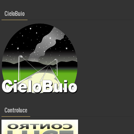
CieloBuio
Controluce