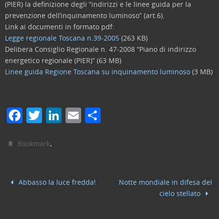
(PIER) la definizione degli “indirizzi e le linee guida per la
prevenzione dell’inquinamento luminoso” (art.6).
Link ai documenti in formato pdf:
Legge regionale Toscana n.39-2005
(263 KB)
Delibera Consiglio Regionale n. 47-2008 “Piano di indirizzo
energetico regionale (PIER)” (63 MB)
Linee guida Regione Toscana su inquinamento luminoso
(3 MB)
F
T
Li
E
C
a
w
n
m
o
c
itt
k
ai
n
.
Bookmark
e
er
e
l
di
b
dI
vi
Abbasso la luce fredda!
Notte mondiale in difesa del
o
n
di
cielo stellato
o