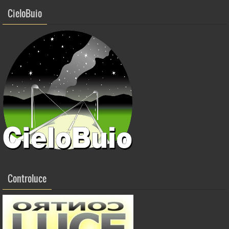
k
CieloBuio
Controluce