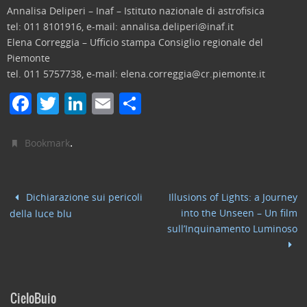
Annalisa Deliperi – Inaf – Istituto nazionale di astrofisica
tel: 011 8101916, e-mail: annalisa.deliperi@inaf.it
Elena Correggia – Ufficio stampa Consiglio regionale del
Piemonte
tel. 011 5757738, e-mail: elena.correggia@cr.piemonte.it
F
T
Li
E
C
a
w
n
m
o
c
itt
k
ai
n
.
Bookmark
e
er
e
l
di
b
dI
vi
Dichiarazione sui pericoli
Illusions of Lights: a Journey
o
n
di
into the Unseen – Un film
della luce blu
o
sull’Inquinamento Luminoso
k
CieloBuio