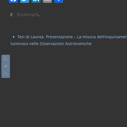
a
w
n
m
o
c
itt
k
ai
n
Bookmark
.
e
er
e
l
di
b
dI
vi
Tesi di Laurea: Presentazione – La misura dell’inquiname
o
n
di
luminoso nelle Osservazioni Astronomiche
o
k