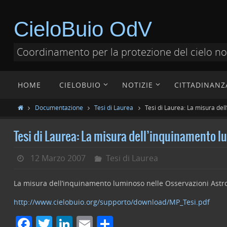
CieloBuio OdV
Coordinamento per la protezione del cielo n
HOME
CIELOBUIO
NOTIZIE
CITTADINANZ
Documentazione
Tesi di Laurea
Tesi di Laurea: La misura de
Tesi di Laurea: La misura dell’inquinamento 
12 Marzo 2007
Tesi di Laurea
La misura dell’inquinamento luminoso nelle Osservazioni Astr
http://www.cielobuio.org/supporto/download/MP_Tesi.pdf
F
T
Li
E
C