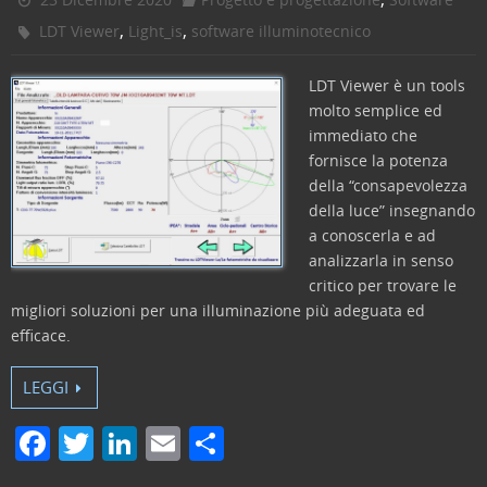
,
,
LDT Viewer
Light_is
software illuminotecnico
LDT Viewer è un tools
molto semplice ed
immediato che
fornisce la potenza
della “consapevolezza
della luce” insegnando
a conoscerla e ad
analizzarla in senso
critico per trovare le
migliori soluzioni per una illuminazione più adeguata ed
efficace.
LEGGI
F
T
Li
E
C
a
w
n
m
o