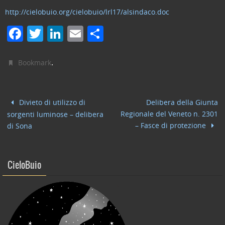
http://cielobuio.org/cielobuio/lrl17/alsindaco.doc
F
T
Li
E
C
a
w
n
m
o
c
itt
k
ai
n
.
Bookmark
e
er
e
l
di
b
dI
vi
Divieto di utilizzo di
Delibera della Giunta
o
n
di
Regionale del Veneto n. 2301
sorgenti luminose – delibera
o
– Fasce di protezione
di Sona
k
CieloBuio