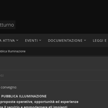
otturno
A ATTIVA
EVENTI
DOCUMENTAZIONE
LEGGI 
blica Illuminazione
si
l convegno:
PUBBLICA ILLUMINAZIONE
, proposte operative, opportunità ed esperienze
re il servizio e ammodernare gli impianti.