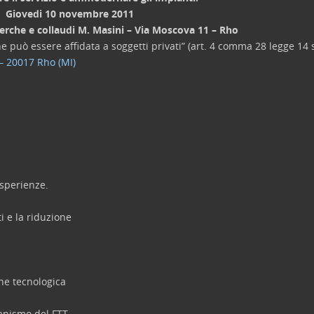
Giovedi 10 novembre 2011
icerche e collaudi M. Masini – Via Moscova 11 – Rho
ne può essere affidata a soggetti privati” (art. 4 comma 28 legge 14
– 20017 Rho (MI)
esperienze.
i e la riduzione
one tecnologica
canismo del FTT