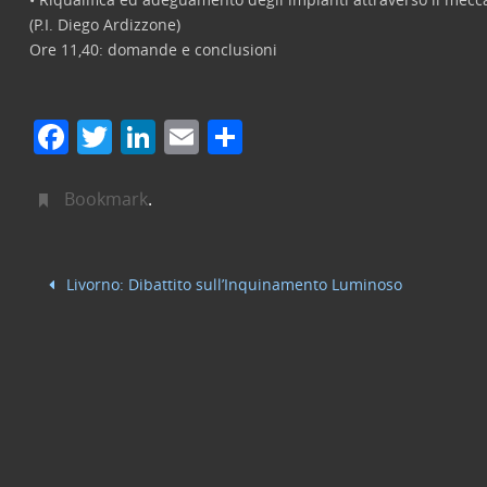
(P.I. Diego Ardizzone)
Ore 11,40: domande e conclusioni
F
T
Li
E
C
a
w
n
m
o
c
itt
k
ai
n
Bookmark
.
e
er
e
l
di
b
dI
vi
Livorno: Dibattito sull’Inquinamento Luminoso
o
n
di
o
k