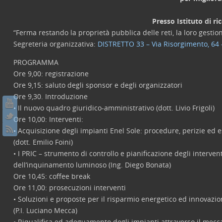
Presso Istituto di r
“Ferma restando la proprietà pubblica delle reti, la loro gestio
Segreteria organizzativa:
DISTRETTO 33 – Via Risorgimento, 64 
PROGRAMMA
Ore 9,00: registrazione
Ore 9,15: saluto degli sponsor e degli organizzatori
Ore 9,30. Introduzione
• Il nuovo quadro giuridico-amministrativo (dott. Livio Frigoli)
Ore 10,00: Interventi:
• Acquisizione degli impianti Enel Sole: procedure, perizie ed 
(dott. Emilio Foini)
• I PRIC – strumento di controllo e pianificazione degli intervent
dell’inquinamento luminoso (Ing. Diego Bonata)
Ore 10,45: coffee break
Ore 11,00: prosecuzioni interventi
• Soluzioni e proposte per il risparmio energetico ed innovazi
(P.I. Luciano Mecca)
• Riqualifica ed adeguamento degli impianti attraverso il mec