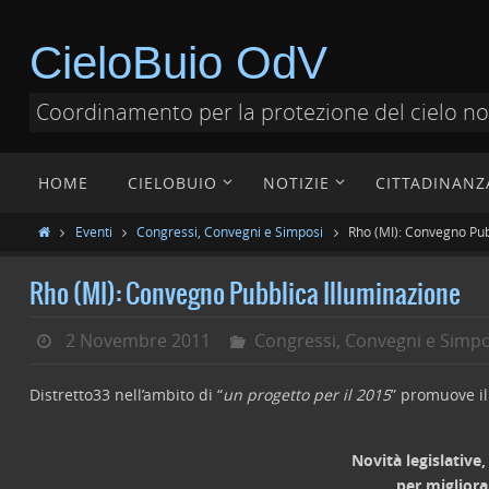
CieloBuio OdV
Coordinamento per la protezione del cielo n
HOME
CIELOBUIO
NOTIZIE
CITTADINANZ
Eventi
Congressi, Convegni e Simposi
Rho (MI): Convegno Pub
Rho (MI): Convegno Pubblica Illuminazione
2 Novembre 2011
Congressi, Convegni e Simpo
Distretto33 nell’ambito di “
un progetto per il 2015
” promuove i
Novità legislative
per migliora