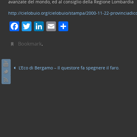
avanzate del mondo, ed al consiglio della Regione Lombardia
http://cielobuio.org/cielobuio/stampa/2000-11-22-provinciadi
F
T
Li
E
C
a
w
n
m
o
c
itt
k
ai
n
Bookmark
.
e
er
e
l
di
b
dI
vi
L’Eco di Bergamo – Il questore fa spegnere il faro.
o
n
di
o
k