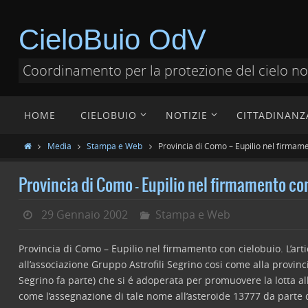
CieloBuio OdV
Coordinamento per la protezione del cielo n
HOME
CIELOBUIO
NOTIZIE
CITTADINANZ
Media
Stampa e Web
Provincia di Como – Eupilio nel firmame
Provincia di Como – Eupilio nel firmamento co
29 Gennaio 2002
Stampa e Web
Provincia di Como – Eupilio nel firmamento con cielobuio. L’art
all’associazione Gruppo Astrofili Segrino cosi come alla provinci
Segrino fa parte) che si é adoperata per promuovere la lotta al
come l’assegnazione di tale nome all’asteroide 13777 da parte 