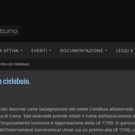
otturno
A ATTIVA
EVENTI
DOCUMENTAZIONE
LEGGI 
nto con cielobuio.
n cielobuio.
icolo descrive come l’assegnazione del nome CieloBuio all’asteroide
a di Como. Tale asteroide prende infatti il nome dall’associazione (d
l’inquinamento luminoso e l’approvazione della LR 17/00. In partico
dell’International Astronomical Union sia un premio alla LR 17/00, 