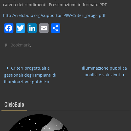
catena dei rendimenti. Presentazione in formato PDF.
http://cielobuio.org/supporto/LPIW/Criteri_prog2.pdf
F
T
Li
E
C
a
w
n
m
o
c
itt
k
ai
n
.
Bookmark
e
er
e
l
di
b
dI
vi
Criteri progettuali e
Illuminazione pubblica
o
n
di
analisi e soluzioni
gestionali degli impianti di
o
illuminazione pubblica
k
CieloBuio