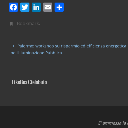
F
T
Li
E
C
a
w
n
m
o
c
itt
k
ai
n
Bookmark
.
e
er
e
l
di
b
dI
vi
Palermo: workshop su risparmio ed efficienza energetica
o
n
di
nell’Illuminazione Pubblica
o
k
LikeBox Cielobuio
E' ammessa la r