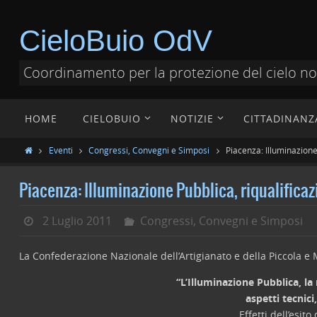
CieloBuio OdV
Coordinamento per la protezione del cielo n
HOME
CIELOBUIO
NOTIZIE
CITTADINANZ
Eventi
Congressi, Convegni e Simposi
Piacenza: Illuminazione
Piacenza: Illuminazione Pubblica, riqualifica
2 Luglio 2011
Congressi, Convegni e Simposi
La Confederazione Nazionale dell’Artigianato e della Piccola e
“L’Illuminazione Pubblica, la 
aspetti tecnic
Effetti dell’esi