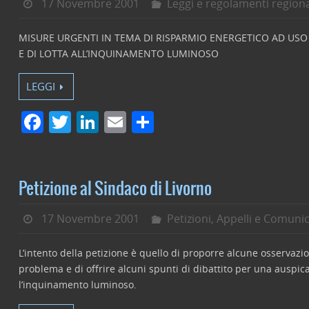
17 Novembre 2001
Leggi e regolamenti regiona
MISURE URGENTI IN TEMA DI RISPARMIO ENERGETICO AD USO
E DI LOTTA ALL’INQUINAMENTO LUMINOSO
LEGGI
F
T
Li
E
C
a
w
n
m
o
c
itt
k
ai
n
e
er
e
l
di
Petizione al Sindaco di Livorno
b
dI
vi
17 Novembre 2001
Petizioni, Appelli e Comunic
o
n
di
o
L’intento della petizione è quello di proporre alcune osservazio
k
problema e di offrire alcuni spunti di dibattito per una auspica
l’inquinamento luminoso.