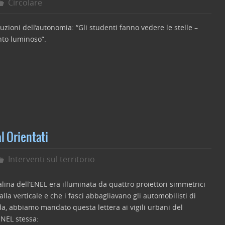
Circolare
tuzioni dell’autonomia: “Gli studenti fanno vedere le stelle –
to luminoso”.
C
o
n
di
l Orientati
vi
Interventi sul territorio
di
ina dell’ENEL era illuminata da quattro proiettori simmetrici
lla verticale e che i fasci abbagliavano gli automobilisti di
da, abbiamo mandato questa lettera ai vigili urbani del
NEL stessa: