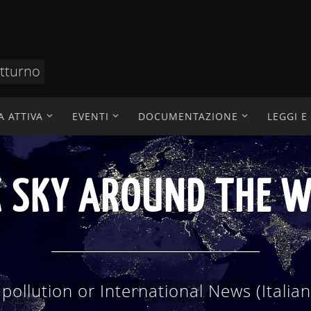
otturno
A ATTIVA
EVENTI
DOCUMENTAZIONE
LEGGI 
AZIONE TECNICO SC
 scientifici, divulgazione, didattica, ric