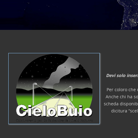
laurea, etc.
Devi solo inser
Per coloro che 
Anche chi ha so
scheda disponib
dicitura “sce