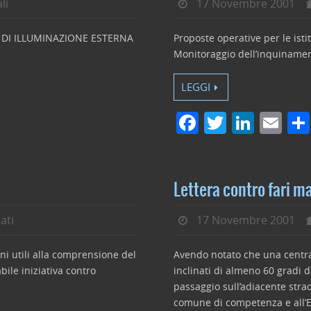
li
17 Novembre 2001
 DI ILLUMINAZIONE ESTERNA
Proposte operative per le isti
Monitoraggio dell’inquinamen
LEGGI
F
T
Li
E
a
w
n
m
c
itt
k
ai
e
er
e
l
Lettera contro fari ma
b
dI
ati
17 Novembre 2001
o
n
o
ni utili alla comprensione del
Avendo notato che una central
k
bile iniziativa contro
inclinati di almeno 60 gradi da
passaggio sull’adiacente stra
comune di competenza e all’E