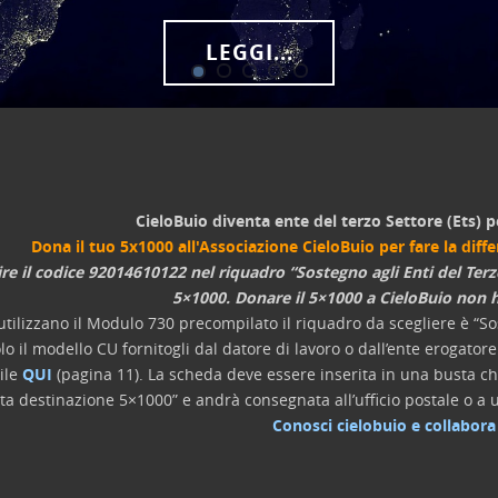
LEGGI...
CieloBuio diventa ente del terzo Settore (Ets) p
Dona il tuo 5x1000 all'Associazione CieloBuio per fare la diff
ire il codice 92014610122 nel riquadro “Sostegno agli Enti del Terz
5×1000. Donare il 5×1000 a CieloBuio non h
utilizzano il Modulo 730 precompilato il riquadro da scegliere è “Sos
lo il modello CU fornitogli dal datore di lavoro o dall’ente erogato
ile
QUI
(pagina 11). La scheda deve essere inserita in una busta chi
lta destinazione 5×1000” e andrà consegnata all’ufficio postale o a u
Conosci cielobuio e collabora