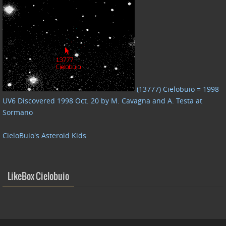
(13777) Cielobuio = 1998
UV6 Discovered 1998 Oct. 20 by M. Cavagna and A. Testa at
Sormano
CieloBuio's Asteroid Kids
LikeBox Cielobuio