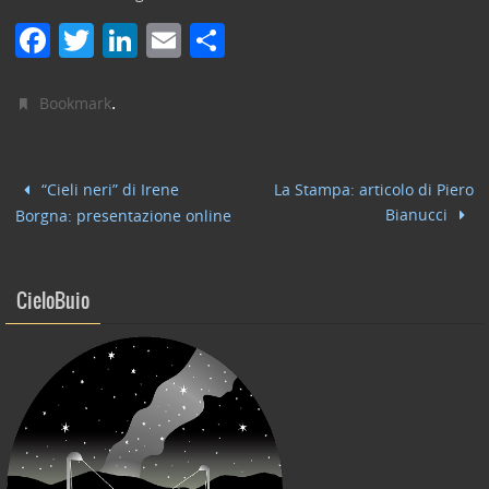
F
T
Li
E
C
a
w
n
m
o
c
itt
k
ai
n
.
Bookmark
e
er
e
l
di
b
dI
vi
“Cieli neri” di Irene
La Stampa: articolo di Piero
o
n
di
Bianucci
Borgna: presentazione online
o
k
CieloBuio