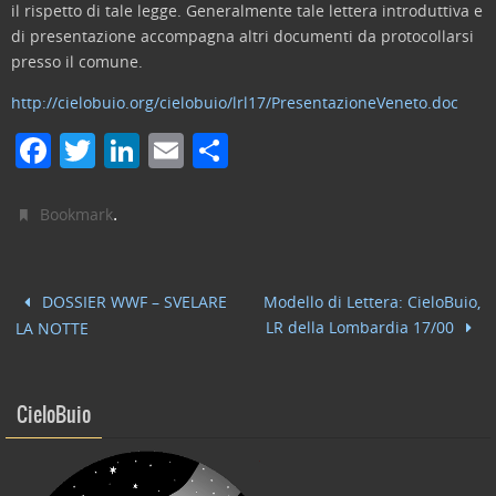
il rispetto di tale legge. Generalmente tale lettera introduttiva e
di presentazione accompagna altri documenti da protocollarsi
presso il comune.
http://cielobuio.org/cielobuio/lrl17/PresentazioneVeneto.doc
F
T
Li
E
C
a
w
n
m
o
c
itt
k
ai
n
.
Bookmark
e
er
e
l
di
b
dI
vi
DOSSIER WWF – SVELARE
Modello di Lettera: CieloBuio,
o
n
di
LR della Lombardia 17/00
LA NOTTE
o
k
CieloBuio