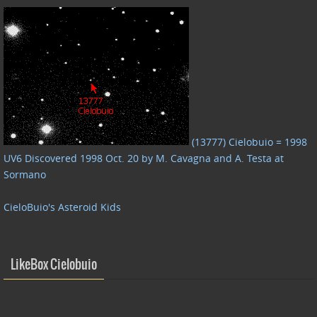
(13777) Cielobuio = 1998
UV6 Discovered 1998 Oct. 20 by M. Cavagna and A. Testa at
Sormano
CieloBuio's Asteroid Kids
LikeBox Cielobuio