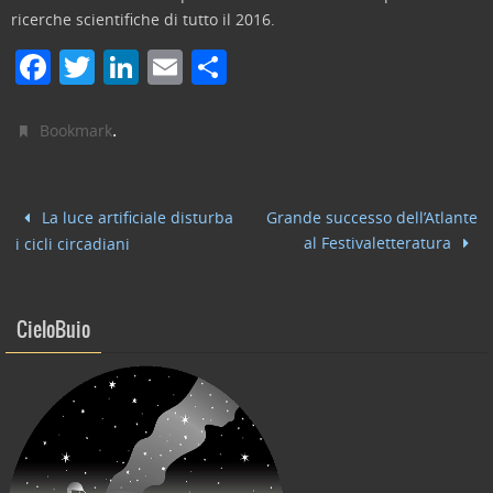
ricerche scientifiche di tutto il 2016.
F
T
Li
E
C
a
w
n
m
o
c
itt
k
ai
n
.
Bookmark
e
er
e
l
di
b
dI
vi
La luce artificiale disturba
Grande successo dell’Atlante
o
n
di
al Festivaletteratura
i cicli circadiani
o
k
CieloBuio