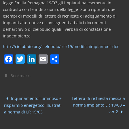
legge Emilia Romagna 19/03 gli impianti palesemente in
contrasto con le indicazioni della legge. Sono riportati due
esempi di modelli di lettere di richieste di adeguamento di
impianti alternative o conseguenti ad altri documenti
dell”archivio di cielobuio quali i verbali di constatazione
inadempienze.
http://cielobuio.org/cielobuio/lrer19/modificaimpiantoer.doc
F
T
Li
E
C
a
w
n
m
o
c
itt
k
ai
n
.
Bookmark
e
er
e
l
di
b
dI
vi
Inquinamento Luminoso e
Lettera di richiesta messa a
o
n
di
norma impianto LR 19/03 –
risparmio energetico Illustrati
o
ver 2
a norma di LR 19/03
k