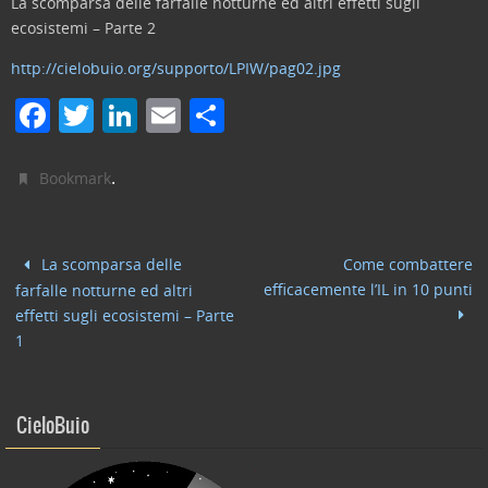
La scomparsa delle farfalle notturne ed altri effetti sugli
ecosistemi – Parte 2
http://cielobuio.org/supporto/LPIW/pag02.jpg
F
T
Li
E
C
a
w
n
m
o
c
itt
k
ai
n
.
Bookmark
e
er
e
l
di
b
dI
vi
La scomparsa delle
Come combattere
o
n
di
efficacemente l’IL in 10 punti
farfalle notturne ed altri
o
effetti sugli ecosistemi – Parte
1
k
CieloBuio