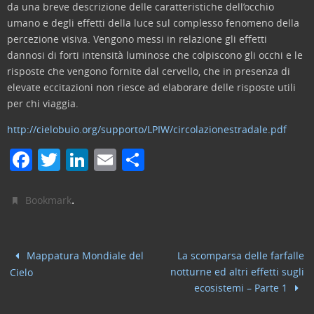
da una breve descrizione delle caratteristiche dell’occhio
umano e degli effetti della luce sul complesso fenomeno della
percezione visiva. Vengono messi in relazione gli effetti
dannosi di forti intensità luminose che colpiscono gli occhi e le
risposte che vengono fornite dal cervello, che in presenza di
elevate eccitazioni non riesce ad elaborare delle risposte utili
per chi viaggia.
http://cielobuio.org/supporto/LPIW/circolazionestradale.pdf
F
T
Li
E
C
a
w
n
m
o
c
itt
k
ai
n
.
Bookmark
e
er
e
l
di
b
dI
vi
Mappatura Mondiale del
La scomparsa delle farfalle
o
n
di
notturne ed altri effetti sugli
Cielo
o
ecosistemi – Parte 1