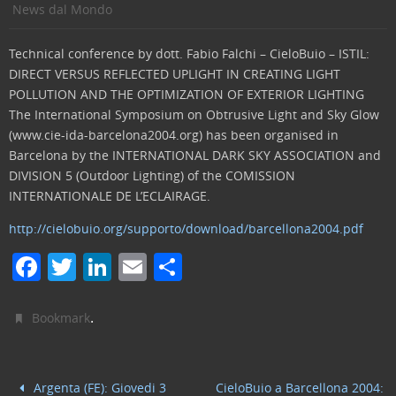
News dal Mondo
Technical conference by dott. Fabio Falchi – CieloBuio – ISTIL:
DIRECT VERSUS REFLECTED UPLIGHT IN CREATING LIGHT
POLLUTION AND THE OPTIMIZATION OF EXTERIOR LIGHTING
The International Symposium on Obtrusive Light and Sky Glow
(www.cie-ida-barcelona2004.org) has been organised in
Barcelona by the INTERNATIONAL DARK SKY ASSOCIATION and
DIVISION 5 (Outdoor Lighting) of the COMISSION
INTERNATIONALE DE L’ECLAIRAGE.
http://cielobuio.org/supporto/download/barcellona2004.pdf
F
T
Li
E
C
a
w
n
m
o
c
itt
k
ai
n
.
Bookmark
e
er
e
l
di
b
dI
vi
Argenta (FE): Giovedi 3
CieloBuio a Barcellona 2004: