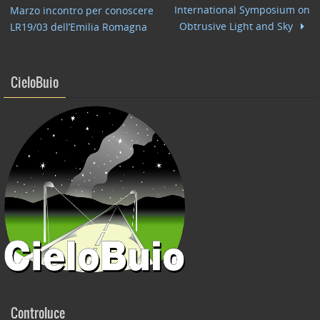
o
n
di
International Symposium on
Marzo incontro per conoscere
o
Obtrusive Light and Sky
LR19/03 dell’Emilia Romagna
k
CieloBuio
Controluce