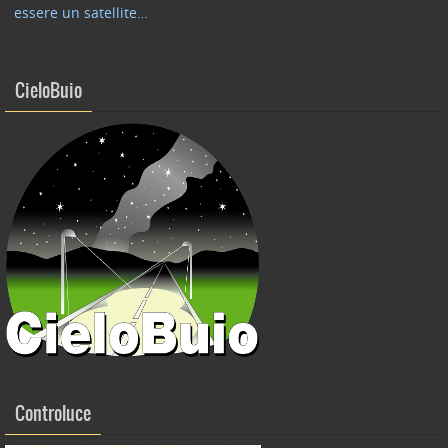
essere un satellite…
k
CieloBuio
Controluce