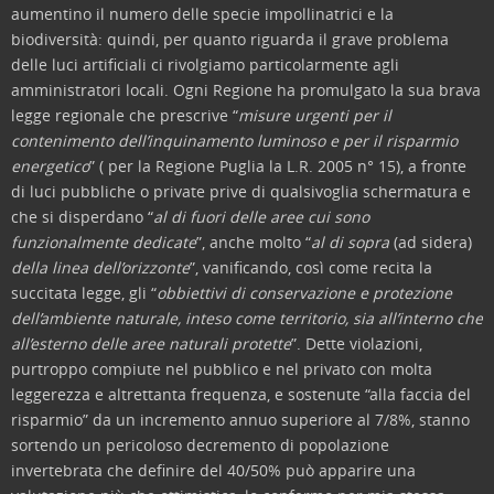
aumentino il numero delle specie impollinatrici e la
biodiversità: quindi, per quanto riguarda il grave problema
delle luci artificiali ci rivolgiamo particolarmente agli
amministratori locali. Ogni Regione ha promulgato la sua brava
legge regionale che prescrive “
misure urgenti per il
contenimento dell’inquinamento luminoso e per il
risparmio
energetico
” ( per la Regione Puglia la L.R. 2005 n° 15), a fronte
di luci pubbliche o private prive di qualsivoglia schermatura e
che si disperdano “
al di fuori delle aree cui sono
funzionalmente dedicate
”, anche molto “
al di sopra
(ad sidera)
della linea dell’orizzonte
”, vanificando, così come recita la
succitata legge, gli “
obbiettivi di conservazione e protezione
dell’ambiente naturale, inteso come territorio, sia all’interno che
all’esterno delle aree naturali
protette
”. Dette violazioni,
purtroppo compiute nel pubblico e nel privato con molta
leggerezza e altrettanta frequenza, e sostenute “alla faccia del
risparmio” da un incremento annuo superiore al 7/8%, stanno
sortendo un pericoloso decremento di popolazione
invertebrata che definire del 40/50% può apparire una