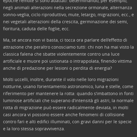
epoche remote si sono adattati: determinando, per esempio,
negli animali alterazioni nella secrezione ormonale, alternanza
sonno-veglia, ciclo riproduttivo, mute, letargo, migrazioni, ecc., e
nei vegetali alterazioni della crescita, germinazione dei semi,
fioritura, caduta delle foglie, ecc.
Ma, se ancora non vi basta, ci tocca ora parlare dell’effetto di
attrazione che peraltro conosciamo tutti: chi non ha mai visto la
classica falena che sbatte violentemente contro una luce
artificiale e muore poi ustionata o intrappolata, finendo vittima
anche di predazione per lesioni o perdita di energia?
Molti uccelli, inoltre, durante il volo nelle loro migrazioni
notturne, usano l’orientamento astronomico, luna e stelle, come
riferimento per mantenere la rotta: quando s’imbattono in fonti
luminose artificiali che superano d’intensità gli astri, la normale
rotta di migrazione può essere radicalmente deviata, in molti
casi ancora vi possono essere anche fenomeni di collisione
contro fari e alti edifici illuminati, con gravi danni per le specie
e la loro stessa sopravvivenza.