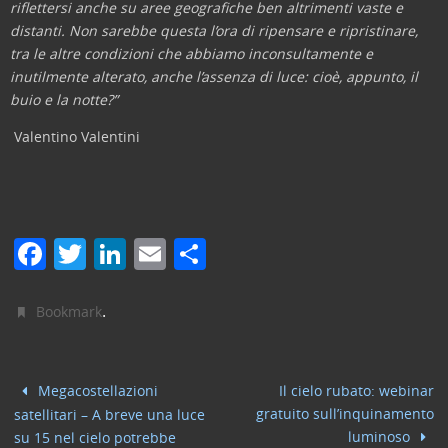
riflettersi anche su aree geografiche ben altrimenti vaste e
distanti. Non sarebbe questa l’ora di ripensare e ripristinare,
tra le altre condizioni che abbiamo inconsultamente e
inutilmente alterato, anche l’assenza di luce: cioè, appunto, il
buio e la notte?”
Valentino Valentini
F
T
Li
E
C
a
w
n
m
o
c
itt
k
ai
n
.
Bookmark
e
er
e
l
di
b
dI
vi
Megacostellazioni
Il cielo rubato: webinar
o
n
di
gratuito sull’inquinamento
satellitari – A breve una luce
o
luminoso
su 15 nel cielo potrebbe