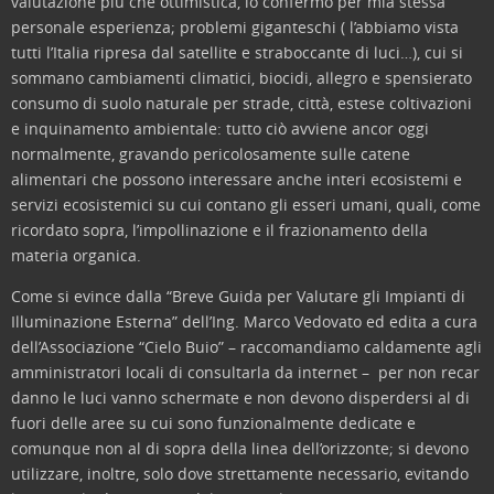
valutazione più che ottimistica, lo confermo per mia stessa
personale esperienza; problemi giganteschi ( l’abbiamo vista
tutti l’Italia ripresa dal satellite e straboccante di luci…), cui si
sommano cambiamenti climatici, biocidi, allegro e spensierato
consumo di suolo naturale per strade, città, estese coltivazioni
e inquinamento ambientale: tutto ciò avviene ancor oggi
normalmente, gravando pericolosamente sulle catene
alimentari che possono interessare anche interi ecosistemi e
servizi ecosistemici su cui contano gli esseri umani, quali, come
ricordato sopra, l’impollinazione e il frazionamento della
materia organica.
Come si evince dalla “Breve Guida per Valutare gli Impianti di
Illuminazione Esterna” dell’Ing. Marco Vedovato ed edita a cura
dell’Associazione “Cielo Buio” – raccomandiamo caldamente agli
amministratori locali di consultarla da internet – per non recar
danno le luci vanno schermate e non devono disperdersi al di
fuori delle aree su cui sono funzionalmente dedicate e
comunque non al di sopra della linea dell’orizzonte; si devono
utilizzare, inoltre, solo dove strettamente necessario, evitando