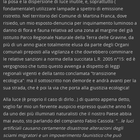
la posa e la dispersione di luce inutile, e, soprattutto (
fondamentale!) utilizzare lampade a spettro di emissione
ristretto. Nel territorio del Comune di Martina Franca, dove
risiedo, un mio esposto-denuncia per inquinamento luminoso a
danno di flora e fauna relativa ad una zona al margine del già
istituito Parco Regionale Naturale della Terra delle Gravine, da
più di un anno giace totalmente elusa da parte degli Organi
comunali preposti alla vigilanza e che dovrebbero comminare
le relative sanzioni a norma della succitata L.R. 2005 n°15: ed è
vergognoso che tutto questo avvenga a dispetto di leggi
regionali vigenti e della tanto conclamata “transizione
ecologica”: ma il sottoscritto non demorde e andrà avanti per la
sua strada, che è poi la via che porta alla giustizia ecologica!
Alla luce (è proprio il caso di dirlo…) di quanto appena detto,
voglio far mio un fervente auspicio espresso qualche anno fa
da uno dei più illuminati naturalisti che il nostro Paese abbia
mai avuto, sto parlando del compianto Fabio Cassola: “…
le luci
artificiali causano certamente disastrose alterazioni degli
sciami migratori e un impoverimento faunistico che può