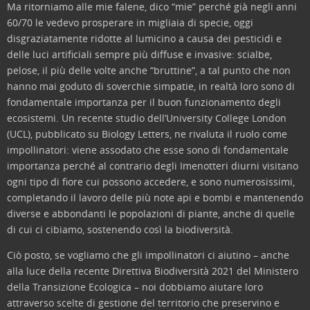
Ma ritorniamo alle mie falene, dico “mie” perché già negli anni
60/70 le vedevo prosperare in migliaia di specie, oggi
disgraziatamente ridotte al lumicino a causa dei pesticidi e
delle luci artificiali sempre più diffuse e invasive: scialbe,
pelose, il più delle volte anche “bruttine”, a tal punto che non
hanno mai goduto di soverchie simpatie, in realtà loro sono di
fondamentale importanza per il buon funzionamento degli
ecosistemi. Un recente studio dell’University College London
(UCL), pubblicato su Biology Letters, ne rivaluta il ruolo come
impollinatori: viene assodato che esse sono di fondamentale
importanza perché al contrario degli Imenotteri diurni visitano
ogni tipo di fiore cui possono accedere, e sono numerosissimi,
completando il lavoro delle più note api e bombi e mantenendo
diverse e abbondanti le popolazioni di piante, anche di quelle
di cui ci cibiamo, sostenendo così la biodiversità.
Ciò posto, se vogliamo che gli impollinatori ci aiutino – anche
alla luce della recente Direttiva Biodiversità 2021 del Ministero
della Transizione Ecologica – noi dobbiamo aiutare loro
attraverso scelte di gestione del territorio che preservino e