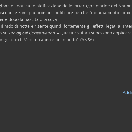
regione e i dati sulle nidificazione delle tartarughe marine del Natio
eriscono le zone più buie per nidificare perché l’inquinamento lumi
mare dopo la nascita o la cova.
nido di notte e risente quindi fortemente gli effetti legati all’intens
to su
Biological Conservation
. – Questi risultati si possono applicare
 lungo tutto il Mediterraneo e nel mondo”. (ANSA)
Addi