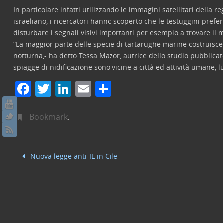
In particolare infatti utilizzando le immagini satellitari della 
israeliano, i ricercatori hanno scoperto che le testuggini pref
disturbare i segnali visivi importanti per esempio a trovare il 
“La maggior parte delle specie di tartarughe marine costruisce il 
notturna,- ha detto Tessa Mazor, autrice dello studio pubblica
spiagge di nidificazione sono vicine a città ed attività umane,
F
T
Li
E
C
a
w
n
m
o
c
itt
k
ai
n
Bookmark
.
e
er
e
l
di
b
dI
vi
Nuova legge anti-IL in Cile
o
n
di
o
k