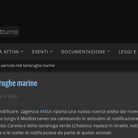
otturno
A ATTIVA
EVENTI
DOCUMENTAZIONE
LEGGI 
 pericolo nidi tartarughe marine
arughe marine
a e Web
idificare. L’agenzia
ANSA
riporta una nuova ricerca svolta dai ricerc
 lungo il Mediterraneo sta cambiando le abitudini di nidificazione
tta Caretta
e della tartaruga verde (
Chelonia mydas
) in Israele, so
rne e le scelte di nidificazione da parte di questi animali.