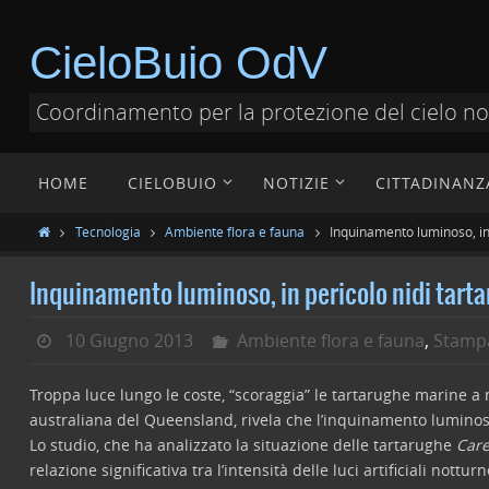
CieloBuio OdV
Coordinamento per la protezione del cielo n
HOME
CIELOBUIO
NOTIZIE
CITTADINANZ
Tecnologia
Ambiente flora e fauna
Inquinamento luminoso, in
Inquinamento luminoso, in pericolo nidi tart
10 Giugno 2013
Ambiente flora e fauna
,
Stamp
Troppa luce lungo le coste, “scoraggia” le tartarughe marine a n
australiana del Queensland, rivela che l’inquinamento luminoso
Lo studio, che ha analizzato la situazione delle tartarughe
Care
relazione significativa tra l’intensità delle luci artificiali nottu