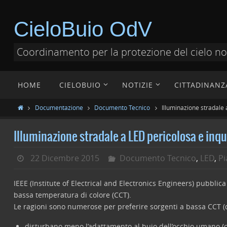
CieloBuio OdV
Coordinamento per la protezione del cielo n
HOME
CIELOBUIO
NOTIZIE
CITTADINANZ
Documentazione
Documento Tecnico
Illuminazione stradale 
Illuminazione stradale a LED pericolosa e inqu
22 Dicembre 2015
Documento Tecnico
,
LED
,
Pi
IEEE (Institute of Electrical and Electronics Engineers) pubblic
bassa temperatura di colore (CCT).
Le ragioni sono numerose per preferire sorgenti a bassa CCT (d
disturbano meno l’adattamento al buio dell’occhio umano (