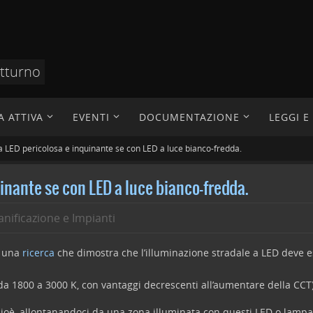
otturno
A ATTIVA
EVENTI
DOCUMENTAZIONE
LEGGI 
a LED pericolosa e inquinante se con LED a luce bianco-fredda.
inante se con LED a luce bianco-fredda.
anificazione e Impianti
a una
ricerca
che dimostra che l’illuminazione stradale a LED deve e
a 1800 a 3000 K, con vantaggi decrescenti all’aumentare della CCT)
cioè, allontanandoci da una zona illuminata con questi LED o lamp