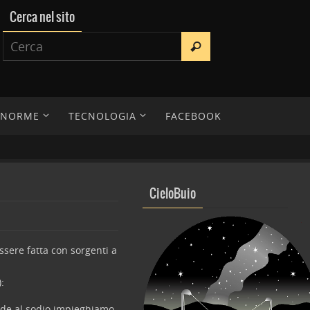
Cerca nel sito
E NORME
TECNOLOGIA
FACEBOOK
CieloBuio
ssere fatta con sorgenti a
:
ade al sodio impieghiamo