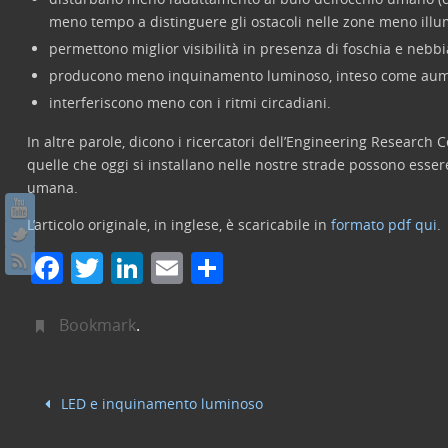
meno tempo a distinguere gli ostacoli nelle zone meno illu
permettono miglior visibilità in presenza di foschia e nebbi
producono meno inquinamento luminoso, inteso come aumen
interferiscono meno con i ritmi circadiani.
In altre parole, dicono i ricercatori dell’Engineering Research
quelle che oggi si installano nelle nostre strade possono essere p
umana.
L’articolo originale, in inglese, è scaricabile in
formato pdf qui
.
F
T
Li
E
C
a
w
n
m
o
c
itt
k
ai
n
Bookmark
.
e
er
e
l
di
b
dI
vi
LED e inquinamento luminoso
o
n
di