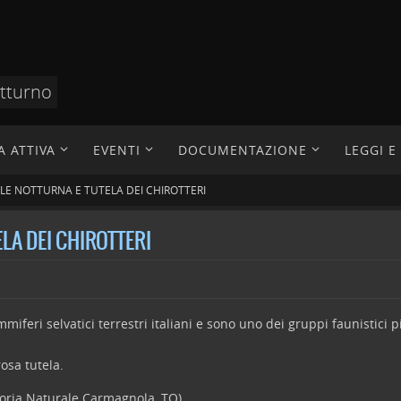
otturno
A ATTIVA
EVENTI
DOCUMENTAZIONE
LEGGI 
ALE NOTTURNA E TUTELA DEI CHIROTTERI
LA DEI CHIROTTERI
mmiferi selvatici terrestri italiani e sono uno dei gruppi faunistici 
rosa tutela.
toria Naturale Carmagnola, TO).