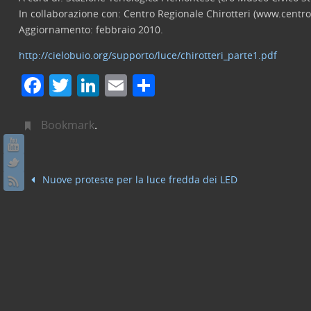
In collaborazione con: Centro Regionale Chirotteri (www.centror
Aggiornamento: febbraio 2010.
http://cielobuio.org/supporto/luce/chirotteri_parte1.pdf
F
T
Li
E
C
a
w
n
m
o
c
itt
k
ai
n
Bookmark
.
e
er
e
l
di
b
dI
vi
Nuove proteste per la luce fredda dei LED
o
n
di
o
k