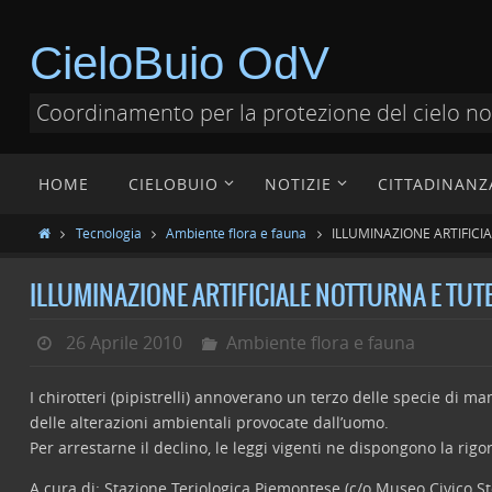
CieloBuio OdV
Coordinamento per la protezione del cielo n
HOME
CIELOBUIO
NOTIZIE
CITTADINANZ
Tecnologia
Ambiente flora e fauna
ILLUMINAZIONE ARTIFICI
ILLUMINAZIONE ARTIFICIALE NOTTURNA E TUTE
26 Aprile 2010
Ambiente flora e fauna
I chirotteri (pipistrelli) annoverano un terzo delle specie di ma
delle alterazioni ambientali provocate dall’uomo.
Per arrestarne il declino, le leggi vigenti ne dispongono la rigo
A cura di: Stazione Teriologica Piemontese (c/o Museo Civico S