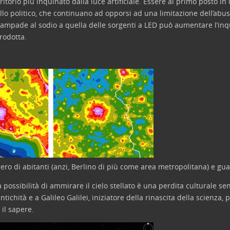
territorio più inquinato dalla luce artificiale. Essere al primo posto in
ello politico, che continuano ad opporsi ad una limitazione dell’abus
lle lampade al sodio a quella delle sorgenti a LED può aumentare l’
prodotta.
ero di abitanti (anzi, Berlino di più come area metropolitana) e gu
a possibilità di ammirare il cielo stellato è una perdita culturale s
tichità e a Galileo Galilei, iniziatore della rinascita della scienza,
il sapere.