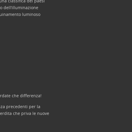
 una classifica dei paesi
o dell’illuminazione
inquinamento luminoso
ardate che differenza!
enza precedenti per la
 perdita che priva le nuove