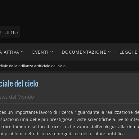
otturno
A ATTIVA
EVENTI
DOCUMENTAZIONE
LEGGI 
ale della brillanza artificiale del cielo
ciale del cielo
ews dal Mondo
es un importante lavoro di ricerca riguardante la realizzazione d
azio in una delle più prestigiose riviste scientifiche a livello inte
 direttamente settori di ricerca che vanno dall’ecologia, alla demogr
i ai problemi dell’efficienza energetica e della salute pubblica.