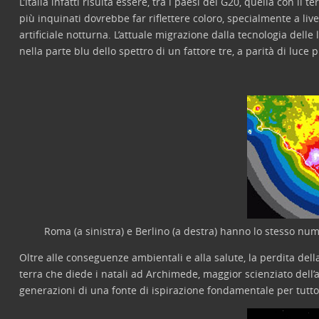
L’Italia infatti risulta essere, tra i paesi del G20, quella con il 
più inquinati dovrebbe far riflettere coloro, specialmente a liv
artificiale notturna. L’attuale migrazione dalla tecnologia de
nella parte blu dello spettro di un fattore tre, a parità di luce 
Roma (a sinistra) e Berlino (a destra) hanno lo stesso num
Oltre alle conseguenze ambientali e alla salute, la perdita dell
terra che diede i natali ad Archimede, maggior scienziato dell’an
generazioni di una fonte di ispirazione fondamentale per tutto 