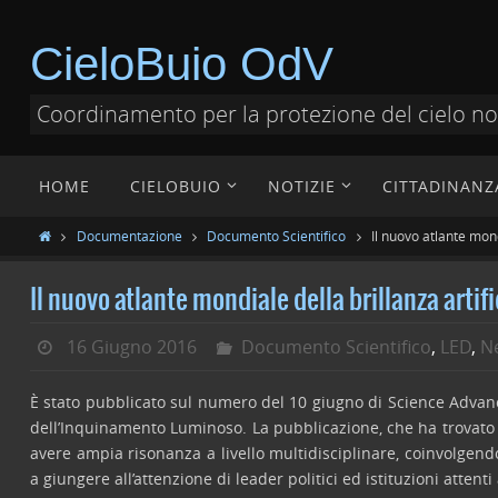
CieloBuio OdV
Coordinamento per la protezione del cielo n
HOME
CIELOBUIO
NOTIZIE
CITTADINANZ
Documentazione
Documento Scientifico
Il nuovo atlante mondi
Il nuovo atlante mondiale della brillanza artifi
16 Giugno 2016
Documento Scientifico
,
LED
,
N
È stato pubblicato sul numero del 10 giugno di Science Advanc
dell’Inquinamento Luminoso. La pubblicazione, che ha trovato sp
avere ampia risonanza a livello multidisciplinare, coinvolgendo
a giungere all’attenzione di leader politici ed istituzioni attent