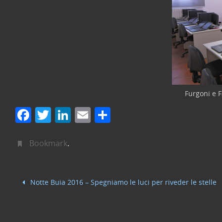
Furgoni e Fa
F
T
Li
E
C
a
w
n
m
o
c
itt
k
ai
n
Bookmark
.
e
er
e
l
di
b
dI
vi
Notte Buia 2016 – Spegniamo le luci per riveder le stelle
o
n
di
o