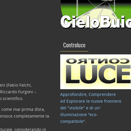
Controluce
ani (Fabio Falchi,
 Riccardo Furgoni –
Approfondire, Comprendere
scientifico.
ed Esplorare le nuove frontiere
del "visibile" e di un'
e, come mai prima d’ora,
illuminazione "eco-
 conosce completamente la
compatibile"
.
ulturale, considerando in