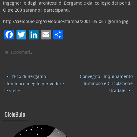
ingegneri e degli architetti di Bergamo e dal collegio dei periti.
Oltre 200 saranno i partecipanti.
http://cielobuio.org/cielobuio/stampa/2001-05-06-ilgiorno.jpg
F
T
Li
E
C
a
w
n
m
o
c
itt
k
ai
n
.
Bookmark
e
er
e
l
di
b
dI
vi
L’Eco di Bergamo –
Convegno : Inquinamento
o
n
di
luminoso e Circolazione
Illuminare meglio per vedere
o
stradale
le stelle.
k
CieloBuio