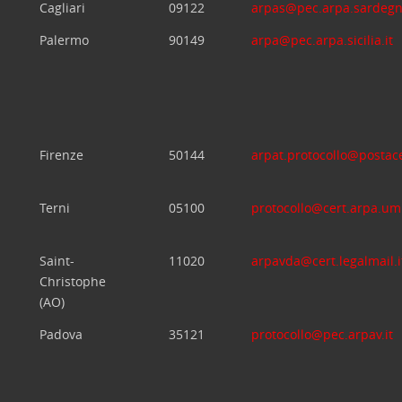
Cagliari
09122
arpas@pec.arpa.sardegn
Palermo
90149
arpa@pec.arpa.sicilia.it
Firenze
50144
arpat.protocollo@postace
Terni
05100
protocollo@cert.arpa.umb
Saint-
11020
arpavda@cert.legalmail.i
Christophe
(AO)
Padova
35121
protocollo@pec.arpav.it