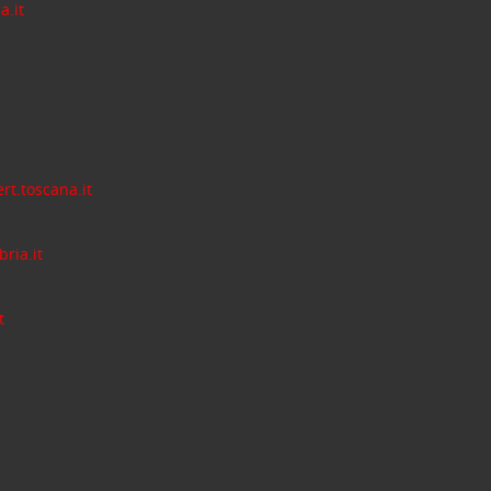
a.it
rt.toscana.it
ria.it
t