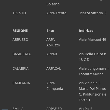
Bolzano
TRENTO
ARPA Trento
Piazza Vittoria, 5
.
REGIONE
Ente
Indirizzo
ABRUZZO
ARPA
Viale Marconi 49
Abruzzo
BASILICATA
ARPAB
Via Della Fisica n.
18 C D
CALABRIA
ARPACAL
Viale Lungomare –
Localita’ Mosca
CAMPANIA
ARPA
Via Vicinale S.
Campania
Maria Del Pianto,
C. Polifunzionale
Torre 1
EMILIA
ARPAE ER
Via Po, 5