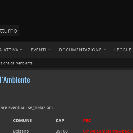
otturno
A ATTIVA
EVENTI
DOCUMENTAZIONE
LEGGI 
ezione dell’Ambiente
ll’Ambiente
viare eventuali segnalazioni.
COMUNE
CAP
PEC
Bolzano
39100
umwelt.ambiente@pec.pr