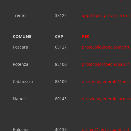
Trento
38122
appa@pec.provincia.tn.it
COMUNE
CAP
PEC
Pescara
65127
protocollo@pec.artaabruz
Potenza
85100
protocollo@pec.arpab.it
Catanzaro
88100
direzionegenerale@pec.a
Napoli
80143
direzionegenerale.arpa
Bologna
40139
dirgen@cert.arpa.emr.it