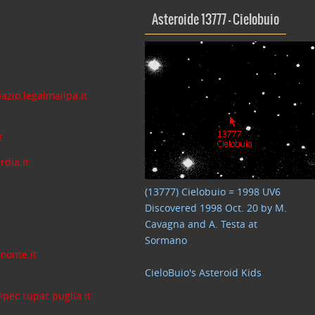
Asteroide 13777 – Cielobuio
azio.legalmailpa.it
t
dia.it
(13777) Cielobuio = 1998 UV6
Discovered 1998 Oct. 20 by M.
Cavagna and A. Testa at
Sormano
monte.it
CieloBuio's Asteroid Kids
pec.rupar.puglia.it