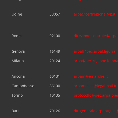
Udine
33057
arpa@certregione.fvg.it
Roma
02100
direzione.centrale@arpal
Genova
16149
arpal@pec.arpal.liguria.i
Milano
20124
arpa@pec.regione.lombar
Ancona
60131
arpam@emarche.it
Campobasso
86100
arpamolise@legalmail.it
Torino
10135
protocollo@pec.arpa.pie
Bari
70126
dir.generale.arpapuglia@