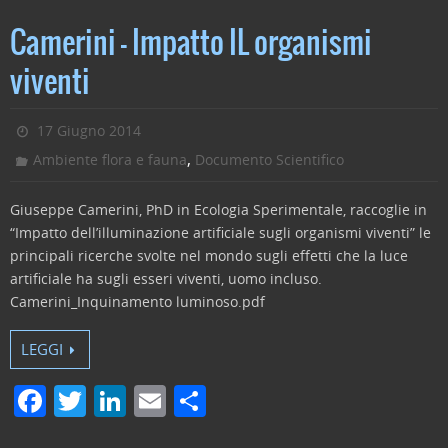
a
w
n
m
o
c
itt
k
ai
n
Camerini – Impatto IL organismi
e
er
e
l
di
viventi
b
dI
vi
o
n
di
17 Giugno 2014
o
,
Ambiente flora e fauna
Documento Scientifico
k
Giuseppe Camerini, PhD in Ecologia Sperimentale, raccoglie in
“Impatto dell’illuminazione artificiale sugli organismi viventi” le
principali ricerche svolte nel mondo sugli effetti che la luce
artificiale ha sugli esseri viventi, uomo incluso.
Camerini_Inquinamento luminoso.pdf
LEGGI
F
T
Li
E
C
a
w
n
m
o