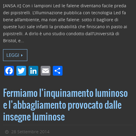
[ANSA.it] Con i lampioni Led le falene diventano facile preda
dei pipistrelli. L’illuminazione pubblica con tecnologia Led fa
bene all’ambiente, ma non alle falene: sotto il bagliore di
queste luci sale infatti la probabilità che finiscano in pasto ai
pipistrelli. A dirlo è uno studio condotto dall’Università di
Bristol, e…
LEGGI
F
T
Li
E
C
a
w
n
m
o
c
itt
k
ai
n
Fermiamo l’inquinamento luminoso
e
er
e
l
di
e l’abbagliamento provocato dalle
b
dI
vi
insegne luminose
o
n
di
o
28 Settembre 2014