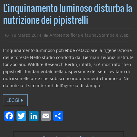
c
itt
k
ai
n
L’inquinamento luminoso disturba la
e
er
e
l
di
nutrizione dei pipistrelli
b
dI
vi
o
n
di
,
18 Marzo 2014
Ambiente flora e fauna
Stampa e Web
o
L’inquinamento luminoso potrebbe ostacolare la rigenerazione
k
delle foreste.Nello studio condotto dal German Leibniz Institute
for Zoo and Wildlife Research Berlin, infatti, si è mostrato che i
pipistrelli, fondamentali nella dispersione dei semi, evitano di
nutrirsi nelle aree che subiscono inquinamento luminoso. Ne
dà notizia il sito internet dell’agenzia di stampa…
LEGGI
F
T
Li
E
C
a
w
n
m
o
c
itt
k
ai
n