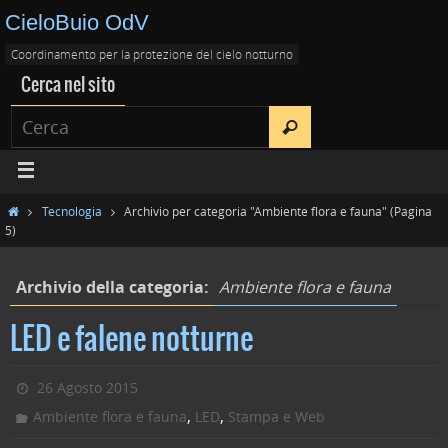
CieloBuio OdV
Coordinamento per la protezione del cielo notturno
Cerca nel sito
Tecnologia
Archivio per categoria "Ambiente flora e fauna"
(Pagina
5)
Archivio della categoria:
Ambiente flora e fauna
LED e falene notturne
26 Agosto 2015
,
,
Ambiente flora e fauna
LED
Stampa e Web