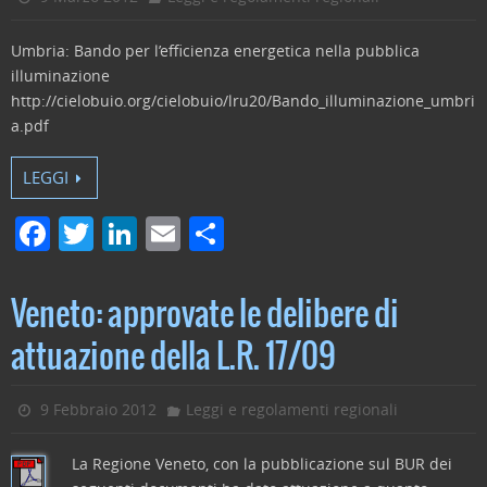
k
Umbria: Bando per l’efficienza energetica nella pubblica
illuminazione
http://cielobuio.org/cielobuio/lru20/Bando_illuminazione_umbri
a.pdf
LEGGI
F
T
Li
E
C
a
w
n
m
o
c
itt
k
ai
n
Veneto: approvate le delibere di
e
er
e
l
di
attuazione della L.R. 17/09
b
dI
vi
o
n
di
9 Febbraio 2012
Leggi e regolamenti regionali
o
k
La Regione Veneto, con la pubblicazione sul BUR dei