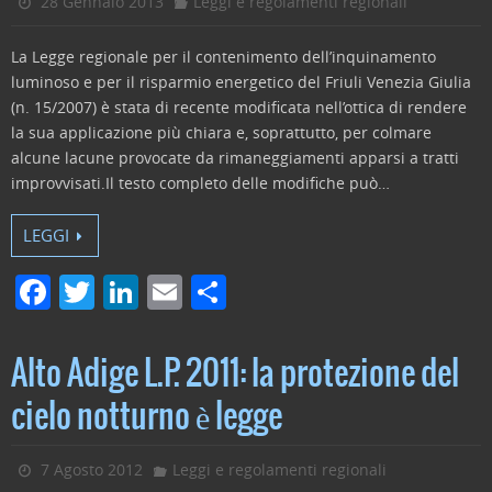
28 Gennaio 2013
Leggi e regolamenti regionali
La Legge regionale per il contenimento dell’inquinamento
luminoso e per il risparmio energetico del Friuli Venezia Giulia
(n. 15/2007) è stata di recente modificata nell’ottica di rendere
la sua applicazione più chiara e, soprattutto, per colmare
alcune lacune provocate da rimaneggiamenti apparsi a tratti
improvvisati.Il testo completo delle modifiche può…
LEGGI
F
T
Li
E
C
a
w
n
m
o
c
itt
k
ai
n
Alto Adige L.P. 2011: la protezione del
e
er
e
l
di
cielo notturno è legge
b
dI
vi
o
n
di
7 Agosto 2012
Leggi e regolamenti regionali