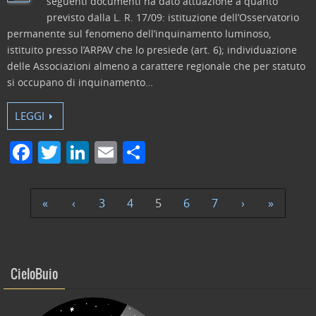
seguenti documenti ha dato attuazione a quanto
previsto dalla L. R. 17/09: istituzione dell’Osservatorio
permanente sul fenomeno dell’inquinamento luminoso,
istituito presso l’ARPAV che lo presiede (art. 6); individuazione
delle Associazioni almeno a carattere regionale che per statuto
si occupano di inquinamento…
LEGGI
F
T
Li
E
C
a
w
n
m
o
c
itt
k
ai
n
«
‹
3
4
5
6
7
›
»
e
er
e
l
di
b
dI
vi
o
n
di
CieloBuio
o
k