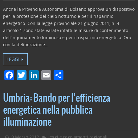
o
Anche la Provincia Autonoma di Bolzano approva un dispositivo
k
per la protezione del cielo notturno e per il risparmio
energetico. Con la legge provinciale 21 giugno 2011, n. 4
articolo 1 sono state varate infatti le misure di contenimento
dell’inquinamento luminoso e per il risparmio energetico. Ora
con la deliberazione…
LEGGI
F
T
Li
E
C
a
w
n
m
o
c
itt
k
ai
n
Umbria: Bando per l’efficienza
e
er
e
l
di
energetica nella pubblica
b
dI
vi
illuminazione
o
n
di
o
9 Marzo 2012
Leggi e regolamenti regionali