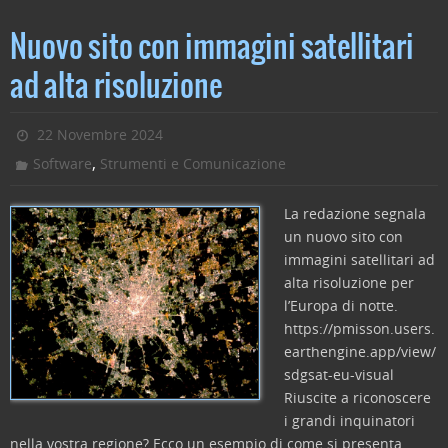
a
w
n
m
o
c
itt
k
ai
n
Nuovo sito con immagini satellitari
e
er
e
l
di
ad alta risoluzione
b
dI
vi
o
n
di
22 Novembre 2024
o
,
Software
Strumenti e Comunicazione
k
La redazione segnala
un nuovo sito con
immagini satellitari ad
alta risoluzione per
l’Europa di notte.
https://pmisson.users.
earthengine.app/view/
sdgsat-eu-visual
Riuscite a riconoscere
i grandi inquinatori
nella vostra regione? Ecco un esempio di come si presenta