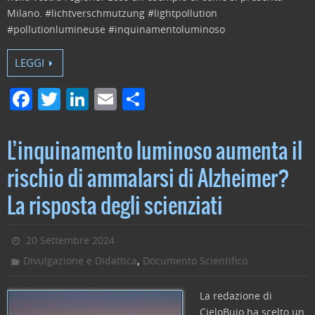
Milano. #lichtverschmutzung #lightpollution
#pollutionlumineuse #inquinamentoluminoso
LEGGI
F
T
Li
E
C
a
w
n
m
o
c
itt
k
ai
n
L’inquinamento luminoso aumenta il
e
er
e
l
di
rischio di ammalarsi di Alzheimer?
b
dI
vi
La risposta degli scienziati
o
n
di
o
20 Settembre 2024
k
,
Divulgazione e Didattica
Documento Scientifico
La redazione di
CieloBuio ha scelto un