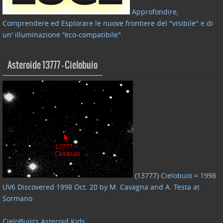
Approfondire,
Comprendere ed Esplorare le nuove frontiere del "visibile" e di
un' illuminazione "eco-compatibile"
.
Asteroide 13777 – Cielobuio
(13777) Cielobuio = 1998
UV6 Discovered 1998 Oct. 20 by M. Cavagna and A. Testa at
Sormano
CieloBuio's Asteroid Kids