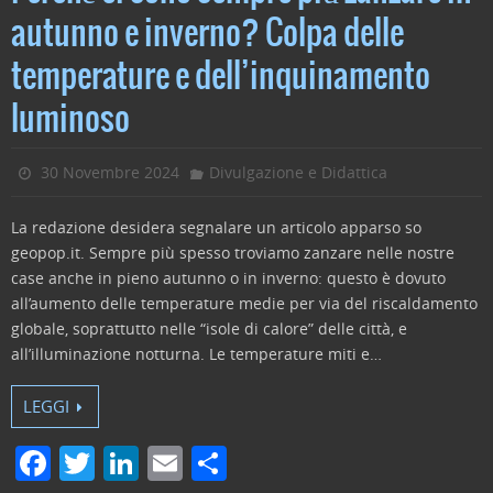
e
er
e
l
di
autunno e inverno? Colpa delle
b
dI
vi
temperature e dell’inquinamento
o
n
di
o
luminoso
k
30 Novembre 2024
Divulgazione e Didattica
La redazione desidera segnalare un articolo apparso so
geopop.it. Sempre più spesso troviamo zanzare nelle nostre
case anche in pieno autunno o in inverno: questo è dovuto
all’aumento delle temperature medie per via del riscaldamento
globale, soprattutto nelle “isole di calore” delle città, e
all’illuminazione notturna. Le temperature miti e…
LEGGI
F
T
Li
E
C