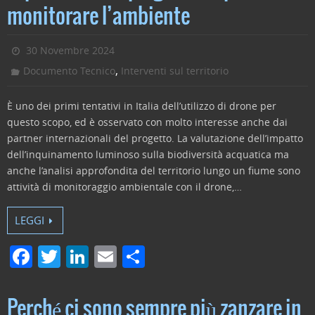
monitorare l’ambiente
30 Novembre 2024
,
Documento Tecnico
Interventi sul territorio
È uno dei primi tentativi in Italia dell’utilizzo di drone per
questo scopo, ed è osservato con molto interesse anche dai
partner internazionali del progetto. La valutazione dell’impatto
dell’inquinamento luminoso sulla biodiversità acquatica ma
anche l’analisi approfondita del territorio lungo un fiume sono
attività di monitoraggio ambientale con il drone,…
LEGGI
F
T
Li
E
C
a
w
n
m
o
c
itt
k
ai
n
Perché ci sono sempre più zanzare in