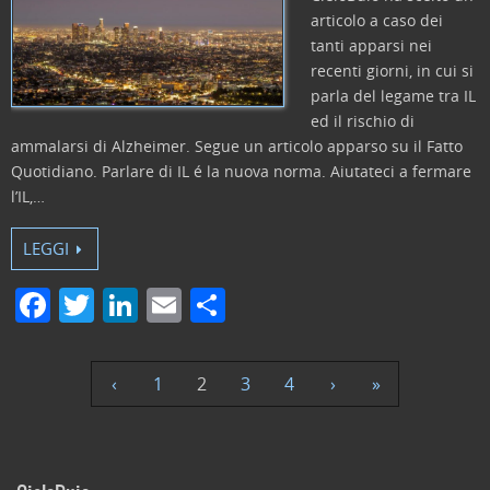
articolo a caso dei
tanti apparsi nei
recenti giorni, in cui si
parla del legame tra IL
ed il rischio di
ammalarsi di Alzheimer. Segue un articolo apparso su il Fatto
Quotidiano. Parlare di IL é la nuova norma. Aiutateci a fermare
l’IL,…
LEGGI
F
T
Li
E
C
a
w
n
m
o
c
itt
k
ai
n
‹
1
2
3
4
›
»
e
er
e
l
di
b
dI
vi
o
n
di