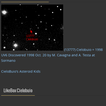
(13777) Cielobuio = 1998
UV6 Discovered 1998 Oct. 20 by M. Cavagna and A. Testa at
Sormano
CieloBuio's Asteroid Kids
LikeBox Cielobuio