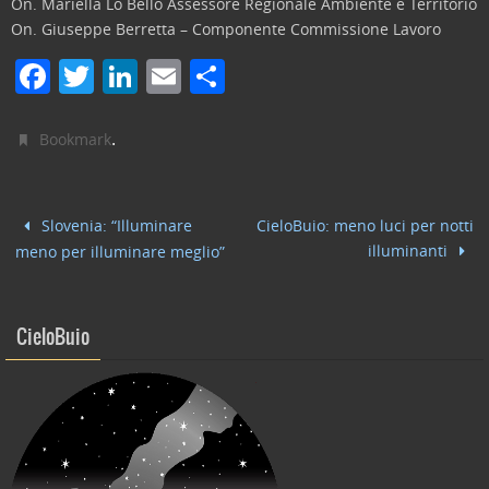
On. Mariella Lo Bello Assessore Regionale Ambiente e Territorio
On. Giuseppe Berretta – Componente Commissione Lavoro
F
T
Li
E
C
a
w
n
m
o
c
itt
k
ai
n
.
Bookmark
e
er
e
l
di
b
dI
vi
Slovenia: “Illuminare
CieloBuio: meno luci per notti
o
n
di
illuminanti
meno per illuminare meglio”
o
k
CieloBuio