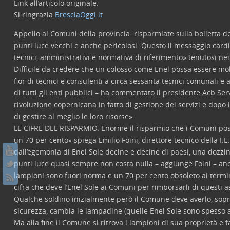
Link all’articolo originale.
Si ringrazia
BresciaOggi.it
Appello ai Comuni della provincia: risparmiate sulla bolletta d
punti luce vecchi e anche pericolosi. Questo il messaggio cardi
tecnici, amministrativi e normativa di riferimento» tenutosi nei 
Difficile da credere che un colosso come Enel possa essere molt
fior di tecnici e consulenti a circa sessanta tecnici comunali 
di tutti gli enti pubblici – ha commentato il presidente Acb Serv
rivoluzione copernicana in fatto di gestione dei servizi e dopo il
di gestire al meglio le loro risorse».
LE CIFRE DEL RISPARMIO. Enorme il risparmio che i Comuni poss
un 70 per cento» spiega Emilio Foini, direttore tecnico della I.E
dall’egemonia di Enel Sole decine e decine di paesi, una dozzi
punti luce quasi sempre non costa nulla – aggiunge Foini – anch
lampioni sono fuori norma e un 70 per cento obsoleto ai termini
cifra che deve l’Enel Sole ai Comuni per rimborsarli di questi a
Qualche soldino inizialmente però il Comune deve averlo, soprat
sicurezza, cambia le lampadine (quelle Enel Sole sono spesso a
Ma alla fine il Comune si ritrova i lampioni di sua proprietà e 