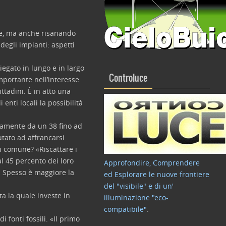
ole, ma anche risanando
degli impianti: aspetti
iegato in lungo e in largo
Controluce
mportante nell’interesse
ttadini. È in atto una
enti locali la possibilità
iamente da un 38 fino ad
iutato ad affrancarsi
n comune? «Riscattare i
l 45 percento dei loro
Approfondire, Comprendere
). Spesso è maggiore la
ed Esplorare le nuove frontiere
del "visibile" e di un'
a la quale investe in
illuminazione "eco-
compatibile"
.
 fonti fossili. «Il primo