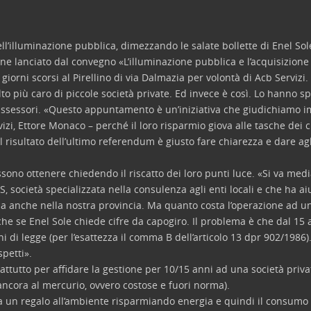
ell’illuminazione pubblica, dimezzando le salate bollette di Enel S
ne lanciato dal convegno «L’illuminazione pubblica e l’acquisizione 
giorni scorsi al Pirellino di via Dalmazia per volontà di Acb Servizi.
o più caro di piccole società private. Ed invece è così. Lo hanno sp
e assessori. «Questo appuntamento è un’iniziativa che giudichiamo i
izi, Ettore Monaco – perché il loro risparmio giova alle tasche dei ci
 risultato dell’ultimo referendum è giusto fare chiarezza e dare agli 
ono ottenere chiedendo il riscatto dei loro punti luce. «Si va med
.S, società specializzata nella consulenza agli enti locali e che ha a
na anche nella nostra provincia. Ma quanto costa l’operazione ad u
e se Enel Sole chiede cifre da capogiro. Il problema è che dal 15 a
 di legge (per l’esattezza il comma B dell’articolo 13 dpr 902/1986
spetti».
tutto per affidare la gestione per 10/15 anni ad una società privat
ncora al mercurio, ovvero costose e fuori norma).
fa un regalo all’ambiente risparmiando energia e quindi il consumo di