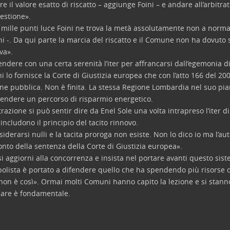
il valore esatto di riscatto – aggiunge Foini – e andare all’arbitrat
estione».
 mille punti luce Foini ne trova la metà assolutamente non a norma
ni -. Da qui parte la marcia del riscatto e il Comune non ha dovuto 
va».
ndere con una certa serenità l’iter per affrancarsi dall’egemonia di
i lo fornisce la Corte di Giustizia europea che con l’atto 166 del 200
ione pubblica. Non è finita. La stessa Regione Lombardia nel suo pia
raprendere un percorso di risparmio energetico.
azione si può sentir dire da Enel Sole una volta intrapreso l’iter di 
includono il principio del tacito rinnovo.
siderarsi nulli e la tacita proroga non esiste. Non lo dico io ma l’au
onto della sentenza della Corte di Giustizia europea».
aggiorni alla concorrenza e insista nel portare avanti questo sis
polista è portato a difendere quello che ha spendendo più risorse d
 non è così». Ormai molti Comuni hanno capito la lezione e si stan
miare è fondamentale.