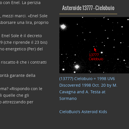
o con Enel. La perizia
Asteroide 13777 – Cielobuio
, mezzi marci. «Enel Sole
sborsare una lira, proprio
 Enel Sole è il decreto
9 (che riprende il 23 bis)
no energetico (Per) del
riscatto è che i contratti
torità garante della
(13777) Cielobuio = 1998 UV6
Discovered 1998 Oct. 20 by M.
tema? «Rispondo con le
Cavagna and A. Testa at
i quelle che gli
Sormano
no attrezzando per
CieloBuio's Asteroid Kids