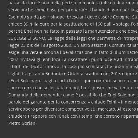
passo da fare è una bella perizia in maniera tale da determinare 
serve anche come base per preparare il bando di gara per la g
Esempio guida per i sindaci bresciani deve essere Cologne. Su
chiede 89 mila euro per la sostituzione di 160 pali – spiega Foi
perché Enel non ha fatto in passato la manutenzione che dove
LE LEGGI CI SONO. La legge delle leggi che permette di intrapre
legge 23 bis dell’8 agosto 2008. Un altro assist ai Comuni italian
esige una vera e propria liberalizzazione in fatto di illuminaz
2007 invitava gli enti locali a riscattare i punti luce e ad int
Il bluff del tacito rinnovo. La cosa più scontata che un’amministr
siglati tra gli anni Settanta e Ottanta scadono nel 2015 oppure 
«Enel Sole bara – taglia corto Foini – quei contratti sono da con
concorrenza che sollecitata da noi, ha risposto che va tenuto c
Domanda delle domande: come è possibile che Enel Sole non si 
parole del garante per la concorrenza – chiude Foini – il mono
servirebbero per diventare competitivo sul mercato. All’estero
chiudere i rapporti con l’Enel; con i tempi che corrono rispar
Pietro Gorlani