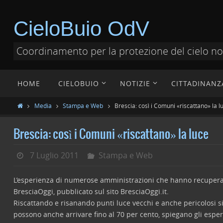
CieloBuio OdV
Coordinamento per la protezione del cielo n
HOME
CIELOBUIO
NOTIZIE
CITTADINANZ
Media
Stampa e Web
Brescia: così i Comuni «riscattano» la l
Brescia: così i Comuni «riscattano» la luce
7 Luglio 2011
Stampa e Web
L’esperienza di numerose amministrazioni che hanno recuperato i
BresciaOggi, pubblicato sul sito BresciaOggi.it.
Riscattando e risanando punti luce vecchi e anche pericolosi si 
possono anche arrivare fino al 70 per cento, spiegano gli espert