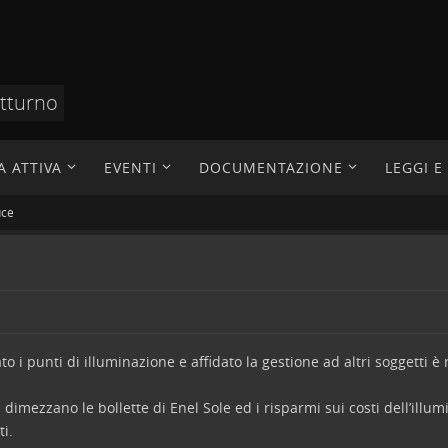
otturno
A ATTIVA
EVENTI
DOCUMENTAZIONE
LEGGI 
uce
 punti di illuminazione e affidato la gestione ad altri soggetti è r
dimezzano le bollette di Enel Sole ed i risparmi sui costi dell’illu
i.