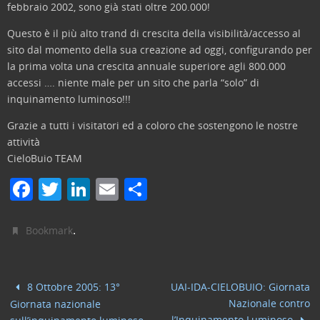
febbraio 2002, sono già stati oltre 200.000!
Questo è il più alto trand di crescita della visibilità/accesso al
sito dal momento della sua creazione ad oggi, configurando per
la prima volta una crescita annuale superiore agli 800.000
accessi …. niente male per un sito che parla “solo” di
inquinamento luminoso!!!
Grazie a tutti i visitatori ed a coloro che sostengono le nostre
attività
CieloBuio TEAM
F
T
Li
E
C
a
w
n
m
o
c
itt
k
ai
n
.
Bookmark
e
er
e
l
di
b
dI
vi
8 Ottobre 2005: 13°
UAI-IDA-CIELOBUIO: Giornata
o
n
di
Nazionale contro
Giornata nazionale
l’Inquinamento Luminoso