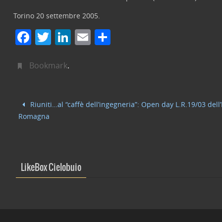
Torino 20 settembre 2005.
F
T
Li
E
C
a
w
n
m
o
c
itt
k
ai
n
Bookmark
.
e
er
e
l
di
b
dI
vi
Riuniti…al “caffè dell’ingegneria”: Open day L.R.19/03 dell’
o
n
di
Romagna
o
k
LikeBox Cielobuio