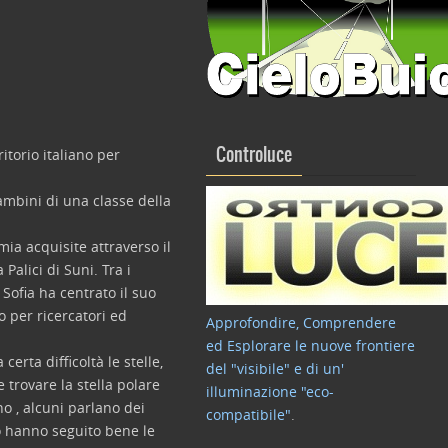
itorio italiano per
Controluce
ambini di una classe della
mia acquisite attraverso il
Palici di Suni. Tra i
 Sofia ha centrato il suo
o per ricercatori ed
Approfondire, Comprendere
ed Esplorare le nuove frontiere
erta difficoltà le stelle,
del "visibile" e di un'
 trovare la stella polare
illuminazione "eco-
no , alcuni parlano dei
compatibile"
.
co hanno seguito bene le