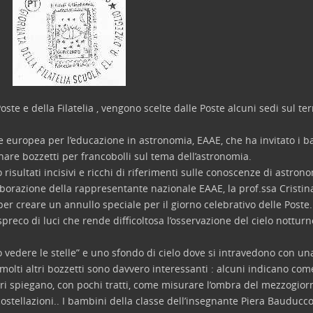
ste e della Filatelia , vengono scelte dalle Poste alcuni sedi sul terr
e europea per l’educazione in astronomia, EAAE, che ha invitato i b
nare bozzetti per francobolli sul tema dell’astronomia.
isultati incisivi e ricchi di riferimenti sulle conoscenze di astrono
aborazione della rappresentante nazionale EAAE, la prof.ssa Cristina 
 per creare un annullo speciale per il giorno celebrativo delle Poste.
reco di luci che rende difficoltosa l’osservazione del cielo notturn
 vedere le stelle” e uno sfondo di cielo dove si intravedono con una c
lti altri bozzetti sono davvero interessanti : alcuni indicano come
ltri spiegano, con pochi tratti, come misurare l’ombra del mezzogior
le costellazioni.. I bambini della classe dell’insegnante Piera Bauduc