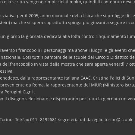
no o la scritta vengono rimpiccioliti molto, quindi il contenuto deve
iativa per il 2005, anno mondiale della fisica che si prefigge di ce
stein) ma che si spera soprattutto spinga più giovani a seguire i cor
 un giorno la giornata dedicata alla lotta contro l’inquinamento lum
ttraverso i francobolli i personaggi ma anche i luoghi e gli eventi che
azionale. Così tutti i bambini delle scuole del Circolo Didattico dell
del francobollo in vista della mostra che sarà aperta venerdì 7 ott
essiva.
enedetto, dalla rappresentante italiana EAAE, Cristina Palici di Suni
à, proveniente da Roma, la rappresentante del MIUR (Ministero Istru
ra Perugini Cigni .
 il disegno selezionato e disporranno per tutta la giornata un vero
31 Torino- Tel/Fax 011- 8192681 segreteria.dd.dazeglio.torino@scuole