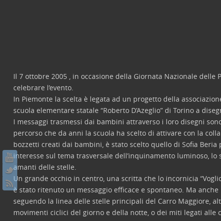
Il 7 ottobre 2005 , in occasione della Giornata Nazionale delle Po
celebrare l’evento.
In Piemonte la scelta è legata ad un progetto della associazion
scuola elementare statale “Roberto D’Azeglio” di Torino a diseg
I messaggi trasmessi dai bambini attraverso i loro disegni sono r
percorso che da anni la scuola ha scelto di attivare con la coll
bozzetti creati dai bambini, è stato scelto quello di Sofia Beria
interesse sul tema trasversale dell’inquinamento luminoso, lo sp
amanti delle stelle.
Un grande occhio in centro, una scritta che lo incornicia “Voglio
è stato ritenuto un messaggio efficace e spontaneo. Ma anche mo
seguendo la linea delle stelle principali del Carro Maggiore, a
movimenti ciclici del giorno e della notte, o dei miti legati al