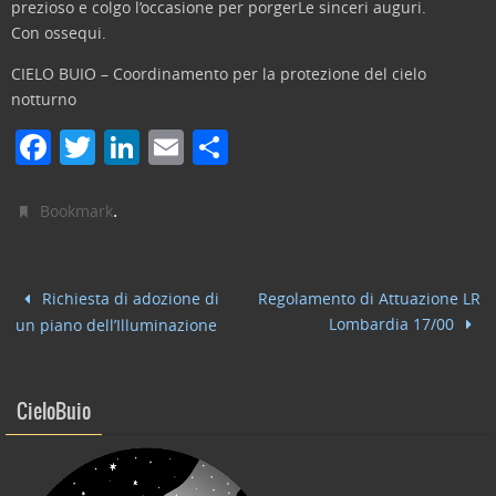
prezioso e colgo l’occasione per porgerLe sinceri auguri.
Con ossequi.
CIELO BUIO – Coordinamento per la protezione del cielo
notturno
F
T
Li
E
C
a
w
n
m
o
c
itt
k
ai
n
.
Bookmark
e
er
e
l
di
b
dI
vi
Richiesta di adozione di
Regolamento di Attuazione LR
o
n
di
Lombardia 17/00
un piano dell’Illuminazione
o
k
CieloBuio