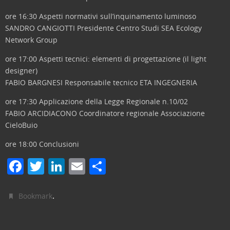
ore 16:30 Aspetti normativi sull’inquinamento luminoso
SANDRO CANGIOTTI Presidente Centro Studi SEA Ecology
Network Group
ore 17:00 Aspetti tecnici: elementi di progettazione (il light
designer)
FABIO BARGNESI Responsabile tecnico ETA INGEGNERIA
ore 17:30 Applicazione della Legge Regionale n.10/02
FABIO ARCIDIACONO Coordinatore regionale Associazione
CieloBuio
ore 18:00 Conclusioni
F
T
Li
E
C
a
w
n
m
o
c
itt
k
ai
n
.
Bookmark
e
er
e
l
di