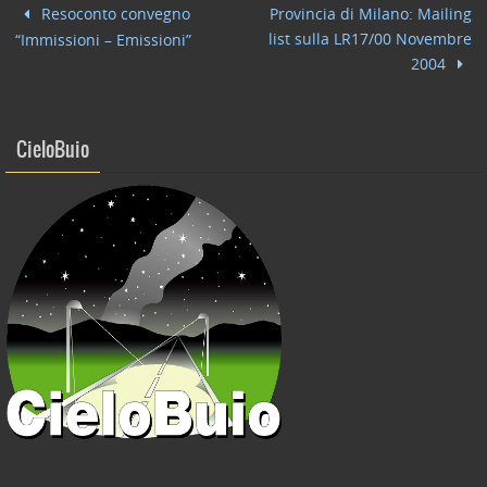
b
dI
vi
Resoconto convegno
Provincia di Milano: Mailing
o
n
di
list sulla LR17/00 Novembre
“Immissioni – Emissioni”
o
2004
k
CieloBuio