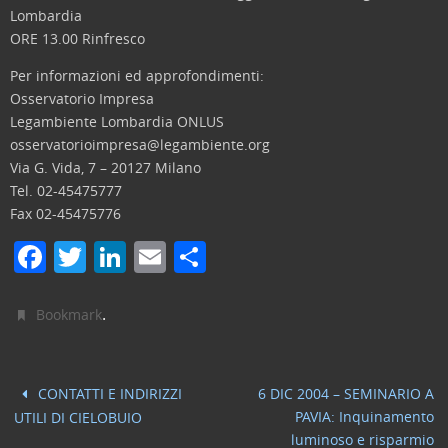
Lombardia
ORE 13.00 Rinfresco
Per informazioni ed approfondimenti:
Osservatorio Impresa
Legambiente Lombardia ONLUS
osservatorioimpresa@legambiente.org
Via G. Vida, 7 – 20127 Milano
Tel. 02-45475777
Fax 02-45475776
F
T
Li
E
C
a
w
n
m
o
c
itt
k
ai
n
.
Bookmark
e
er
e
l
di
b
dI
vi
CONTATTI E INDIRIZZI
6 DIC 2004 – SEMINARIO A
o
n
di
PAVIA: Inquinamento
UTILI DI CIELOBUIO
luminoso e risparmio