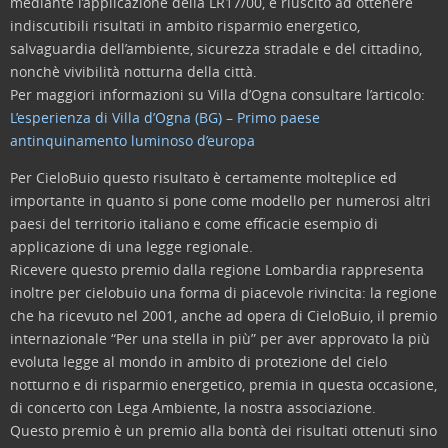
mediante l’applicazione della LR17/00, è riuscito ad ottenere
indiscutibili risultati in ambito risparmio energetico,
salvaguardia dell’ambiente, sicurezza stradale e del cittadino,
nonchè vivibilità notturna della città.
Per maggiori informazioni su Villa d’Ogna consultare l’articolo:
L’esperienza di Villa d’Ogna (BG) – Primo paese
antinquinamento luminoso d’europa
Per CieloBuio questo risultato è certamente molteplice ed
importante in quanto si pone come modello per numerosi altri
paesi del territorio italiano e come efficacie esempio di
applicazione di una legge regionale.
Ricevere questo premio dalla regione Lombardia rappresenta
inoltre per cielobuio una forma di piacevole rivincita: la regione
che ha ricevuto nel 2001, anche ad opera di CieloBuio, il premio
internazionale “Per una stella in più” per aver approvato la più
evoluta legge al mondo in ambito di protezione del cielo
notturno e di risparmio energetico, premia in questa occasione,
di concerto con Lega Ambiente, la nostra associazione.
Questo premio è un premio alla bontà dei risultati ottenuti sino