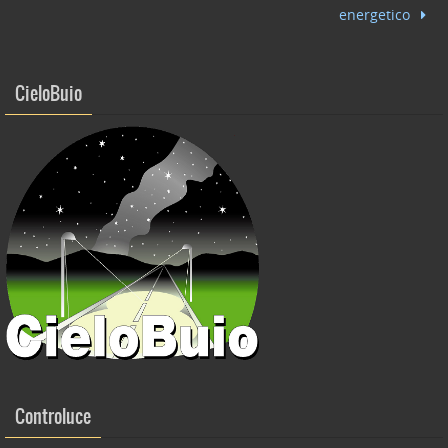
o
energetico
k
CieloBuio
Controluce