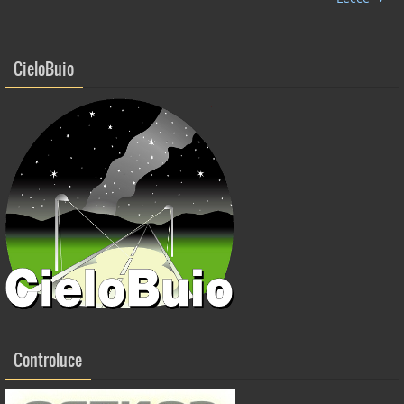
o
k
CieloBuio
Controluce