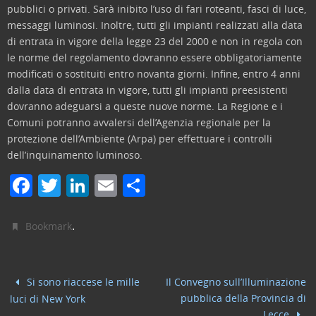
pubblici o privati. Sarà inibito l’uso di fari roteanti, fasci di luce,
messaggi luminosi. Inoltre, tutti gli impianti realizzati alla data
di entrata in vigore della legge 23 del 2000 e non in regola con
le norme del regolamento dovranno essere obbligatoriamente
modificati o sostituiti entro novanta giorni. Infine, entro 4 anni
dalla data di entrata in vigore, tutti gli impianti preesistenti
dovranno adeguarsi a queste nuove norme. La Regione e i
Comuni potranno avvalersi dell’Agenzia regionale per la
protezione dell’Ambiente (Arpa) per effettuare i controlli
dell’inquinamento luminoso.
F
T
Li
E
C
a
w
n
m
o
c
itt
k
ai
n
.
Bookmark
e
er
e
l
di
b
dI
vi
Si sono riaccese le mille
Il Convegno sull’Illuminazione
o
n
di
pubblica della Provincia di
luci di New York
Lecce