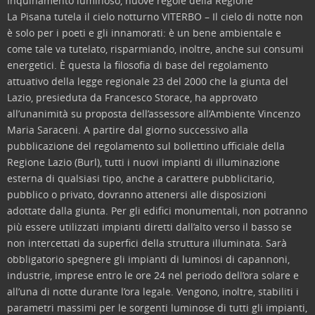
Inquinamento luminoso, nuove regole della Regione
La Pisana tutela il cielo notturno
VITERBO – Il cielo di notte non
è solo per i poeti e gli innamorati: è un bene ambientale e
come tale va tutelato, risparmiando, inoltre, anche sui consumi
energetici. È questa la filosofia di base del regolamento
attuativo della legge regionale 23 del 2000 che la giunta del
Lazio, presieduta da Francesco Storace, ha approvato
all’unanimità su proposta dell’assessore all’Ambiente Vincenzo
Maria Saraceni. A partire dal giorno successivo alla
pubblicazione del regolamento sul bollettino ufficiale della
Regione Lazio (Burl), tutti i nuovi impianti di illuminazione
esterna di qualsiasi tipo, anche a carattere pubblicitario,
pubblico o privato, dovranno attenersi alle disposizioni
adottate dalla giunta. Per gli edifici monumentali, non potranno
più essere utilizzati impianti diretti dall’alto verso il basso se
non intercettati da superfici della struttura illuminata. Sarà
obbligatorio spegnere gli impianti di luminosi di capannoni,
industrie, imprese entro le ore 24 nel periodo dell’ora solare e
all’una di notte durante l’ora legale. Vengono, inoltre, stabiliti i
parametri massimi per le sorgenti luminose di tutti gli impianti,