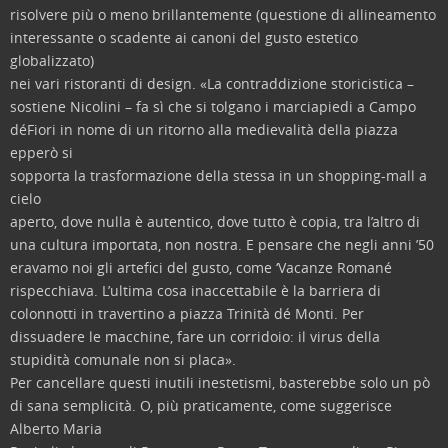
risolvere più o meno brillantemente (questione di allineamento
interessante o scadente ai canoni del gusto estetico
globalizzato)
nei vari ristoranti di design. «La contraddizione storicistica –
sostiene Nicolini – fa sì che si tolgano i marciapiedi a Campo
déFiori in nome di un ritorno alla medievalità della piazza
epperò si
sopporta la trasformazione della stessa in un shopping-mall a
cielo
aperto, dove nulla è autentico, dove tutto è copia, tra l’altro di
una cultura importata, non nostra. E pensare che negli anni ’50
eravamo noi gli artefici del gusto, come ‘Vacanze Romané
rispecchiava. L’ultima cosa inaccettabile è la barriera di
colonnotti in travertino a piazza Trinità dé Monti. Per
dissuadere le macchine, fare un corridoio: il virus della
stupidità comunale non si placa».
Per cancellare questi inutili inestetismi, basterebbe solo un pò
di sana semplicità. O, più praticamente, come suggerisce
Alberto Maria