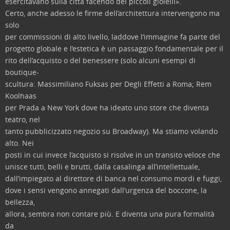
esercitavano sulla città facendo dei piccoli gioielli».
Certo, anche adesso le firme dell’architettura intervengono ma
solo
per commissioni di alto livello, laddove l’immagine fa parte del
progetto globale e l’estetica è un passaggio fondamentale per il
rito dell’acquisto o del benessere (solo alcuni esempi di
boutique-
scultura: Massimiliano Fuksas per Degli Effetti a Roma; Rem
Koolhaas
per Prada a New York dove ha ideato uno store che diventa
teatro, nel
tanto pubblicizzato negozio su Broadway). Ma stiamo volando
alto. Nei
posti in cui invece l’acquisto si risolve in un transito veloce che
unisce tutti, belli e brutti, dalla casalinga all’intellettuale,
dall’impiegato al direttore di banca nel consumo mordi e fuggi,
dove i sensi vengono annegati dall’urgenza del boccone, la
bellezza,
allora, sembra non contare più. E diventa una pura formalità
da