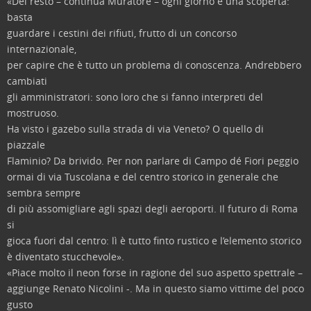
«Del resto – continua Muratore – ogni giorno è una scoperta:
basta
guardare i cestini dei rifiuti, frutto di un concorso
internazionale,
per capire che è tutto un problema di conoscenza. Andrebbero
cambiati
gli amministratori: sono loro che si fanno interpreti del
mostruoso.
Ha visto i gazebo sulla strada di via Veneto? O quello di
piazzale
Flaminio? Da brivido. Per non parlare di Campo dé Fiori peggio
ormai di via Tuscolana e del centro storico in generale che
sembra sempre
di più assomigliare agli spazi degli aeroporti. Il futuro di Roma
si
gioca fuori dal centro: lì è tutto finto rustico e l’elemento storico
è diventato stucchevole».
«Piace molto il neon forse in ragione del suo aspetto spettrale –
aggiunge Renato Nicolini -. Ma in questo siamo vittime del poco
gusto