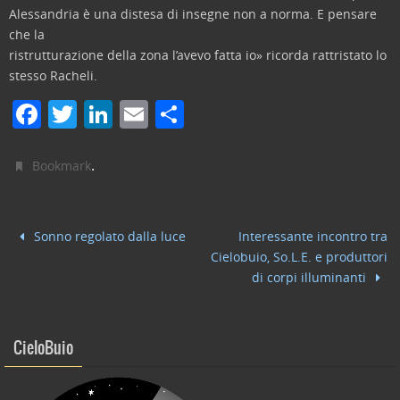
Alessandria è una distesa di insegne non a norma. E pensare
che la
ristrutturazione della zona l’avevo fatta io» ricorda rattristato lo
stesso Racheli.
F
T
Li
E
C
a
w
n
m
o
c
itt
k
ai
n
.
Bookmark
e
er
e
l
di
b
dI
vi
Sonno regolato dalla luce
Interessante incontro tra
o
n
di
Cielobuio, So.L.E. e produttori
o
di corpi illuminanti
k
CieloBuio