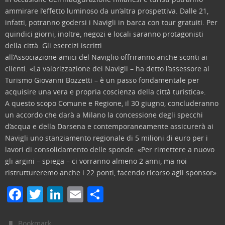
ammirare l’effetto luminoso da un’altra prospettiva. Dalle 21,
infatti, potranno godersi i Navigli in barca con tour gratuiti. Per
quindici giorni, inoltre, negozi e locali saranno protagonisti
della città. Gli esercizi iscritti
all’Associazione amici del Naviglio offriranno anche sconti ai
clienti. «La valorizzazione dei Navigli – ha detto l’assessore al
Turismo Giovanni Bozzetti – è un passo fondamentale per
acquisire una vera e propria coscienza della città turistica».
A questo scopo Comune e Regione, il 30 giugno, concluderanno
un accordo che darà a Milano la concessione degli specchi
d’acqua e della Darsena e contemporaneamente assicurerà ai
Navigli uno stanziamento regionale di 5 milioni di euro per i
lavori di consolidamento delle sponde. «Per rimettere a nuovo
gli argini – spiega – ci vorranno almeno 2 anni, ma noi
ristruttureremo anche i 22 ponti, facendo ricorso agli sponsor».
F
T
Li
E
C
a
w
n
m
o
.
Bookmark