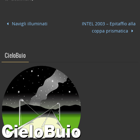
c
itt
k
ai
n
e
er
e
l
di
b
dI
vi
Navigli illuminati
INTEL 2003 – Epitaffio alla
o
n
di
coppa prismatica
o
k
CieloBuio