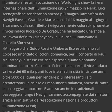
illuminato a festa, in occasione del World light show, la fiera
internazionale dell’illuminazione (20-24 maggio in Fiera). Luci
scenografiche renderanno ancora più magica l’atmosfera dei
Navigli Pavese, Grande e Martesana, dal 16 maggio al 1 giugno.
E saranno utilizzati riflettori «rigorosamente colorati», promette
il vicesindaco Riccardo De Corato, che ha lanciato una sfida a
chi aveva definito «disneyane» le luci che illuminavano il
Castello Sforzesco.
«Mi auguro che Guido Rossi e Umberto Eco esprimano sul
Colosseo (inondato di colori, domenica, per il concerto di Paul
McCartney) le stesse critiche espresse quando abbiamo
illuminato il nostro Castello». Polemiche a parte, il vicesindaco
va fiero dei 60 mila punti luce installati in città in cinque anni,
oltre 5000 dei quali per rendere più interessanti i siti
architettonici, le chiese e i monumenti milanesi, anche durante
le passeggiate notturne. E adesso anche le tradizionali
passeggiate lungo i Navigli saranno accompagnate dai riflettori,
grazie all’iniziativa dell’Associazione nazionale produttori
illuminazione (Assil).
In occasione dell’inaugurazione milanesi e turisti potranno