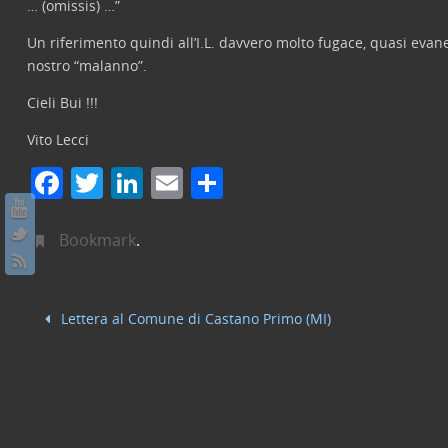
… (omissis) …”
Un riferimento quindi all’I.L. davvero molto fugace, quasi evan
nostro “malanno”.
Cieli Bui !!!
Vito Lecci
F
T
Li
E
C
a
w
n
m
o
c
itt
k
ai
n
Bookmark
.
e
er
e
l
di
b
dI
vi
Lettera al Comune di Castano Primo (MI)
o
n
di
o
k