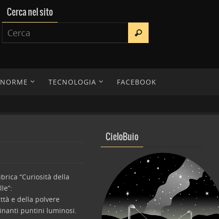
Cerca nel sito
E NORME
TECNOLOGIA
FACEBOOK
CieloBuio
brica “Curiosità della
lle”:
ttà e della polvere
cinanti puntini luminosi.