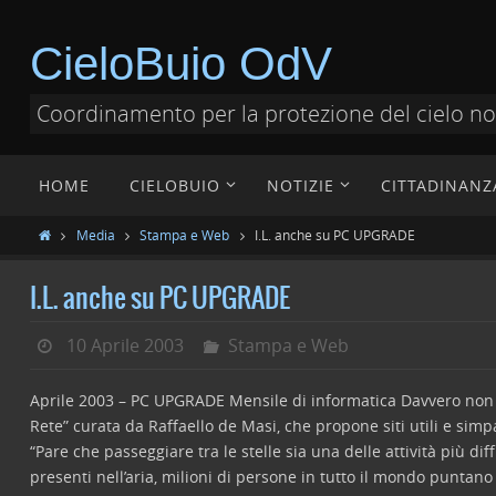
CieloBuio OdV
Coordinamento per la protezione del cielo n
HOME
CIELOBUIO
NOTIZIE
CITTADINANZ
Media
Stampa e Web
I.L. anche su PC UPGRADE
I.L. anche su PC UPGRADE
10 Aprile 2003
Stampa e Web
Aprile 2003 – PC UPGRADE Mensile di informatica
Davvero non 
Rete” curata da Raffaello de Masi, che propone siti utili e simpati
“Pare che passeggiare tra le stelle sia una delle attività più d
presenti nell’aria, milioni di persone in tutto il mondo puntano