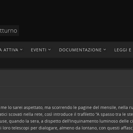
otturno
A ATTIVA
EVENTI
DOCUMENTAZIONE
LEGGI 
me lo sarei aspettato, ma scorrendo le pagine del mensile, nella ru
ci scovati nella rete, così introduce il trafiletto “A spasso tra le ste
iffuse, quando la sera, a dispetto dell’inquinamento luminoso delle ci
 i loro telescopi per dialogare, almeno da lontano, con questi affas