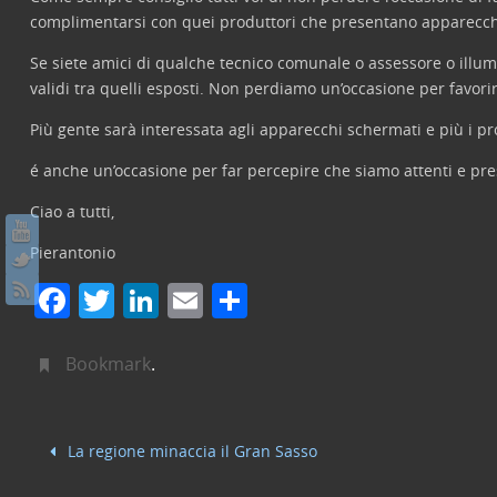
complimentarsi con quei produttori che presentano apparecch
Se siete amici di qualche tecnico comunale o assessore o illumi
validi tra quelli esposti. Non perdiamo un’occasione per favori
Più gente sarà interessata agli apparecchi schermati e più i pr
é anche un’occasione per far percepire che siamo attenti e pre
Ciao a tutti,
Pierantonio
F
T
Li
E
C
a
w
n
m
o
c
itt
k
ai
n
Bookmark
.
e
er
e
l
di
b
dI
vi
La regione minaccia il Gran Sasso
o
n
di