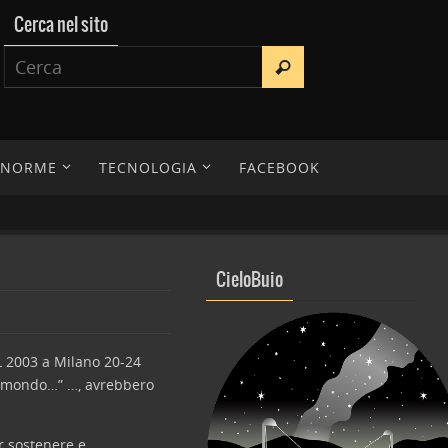
Cerca nel sito
E NORME
TECNOLOGIA
FACEBOOK
CieloBuio
EL 2003 a Milano 20-24
el mondo…” …, avrebbero
er sostenere e