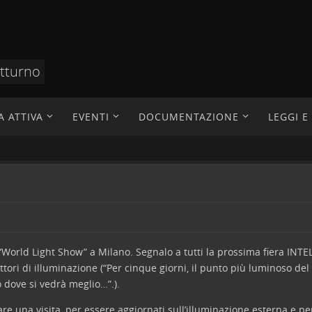
otturno
A ATTIVA
EVENTI
DOCUMENTAZIONE
LEGGI 
 “World Light Show” a Milano.
Segnalo a tutti la prossima fiera INT
tori di illuminazione (“Per cinque giorni, il punto più luminoso d
 dove si vedrà meglio…”.).
are una visita, per essere aggiornati sull’illuminazione esterna e p