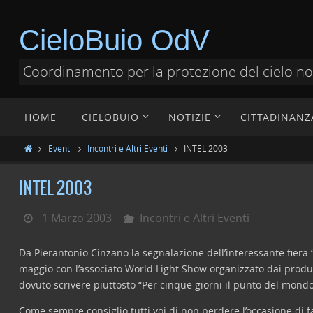
CieloBuio OdV
Coordinamento per la protezione del cielo n
HOME
CIELOBUIO
NOTIZIE
CITTADINANZ
Eventi
Incontri e Altri Eventi
INTEL 2003
INTEL 2003
1 Marzo 2003
Incontri e Altri Eventi
Da Pierantonio Cinzano la segnalazione dell’interessante fiera
maggio con l’associato World Light Show organizzato dai produt
dovuto scrivere piuttosto “Per cinque giorni il punto del mondo
Come sempre consiglio tutti voi di non perdere l’occasione di f