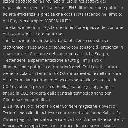
azioni adottate dalla Provincia di Biella nel settore del
risparmio energetico” cita l’Azione EN3: Illuminazione pubblica
ad alta efficienza, e precisa che cosa si sta facendo nell’ambito
del Progetto europeo “GREEN LIHT”:
– installazione di un regolatore di tensione (piazza del comune
di Cossato), per le ore notturne,
– installazione di lampade ad alta efficienza con starter
elettronico + regolatore di tensione con sensore di presenza in
una scuola di Cossato e nel supermercato della Scarpa,
– estendere la sperimentazione a tutti gli impianti di
illuminazione pubblica di proprietà degli Enti Locali. Il tutto
viene calcolato in termini di CO2 annua evitabile nella misura
di 10 tonnellate (certamente poco rispetto alle 22.636 t/a di
CO2 evitabili in provincia di Biella, ma bisogna aggiungere
anche la CO2 prodotta dalle centrali termoelettriche per
l’illuminazione pubblica).
2. Sul numero di febbraio del “Corriere magazine a ovest di
Torino”, mensile di inchieste cultura curiosità (anno XXII, n. 2),
l’intera pag. 47 dedicata alla rubrica fissa “Ambiente e salute” vi
è l’articolo “Troppa luce”. La curatrice della rubrica Silvia De