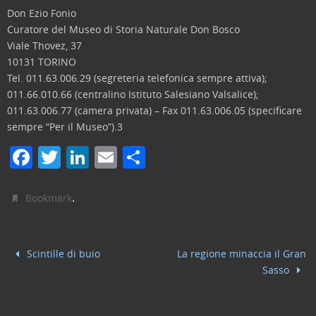
Don Ezio Fonio
Curatore del Museo di Storia Naturale Don Bosco
Viale Thovez, 37
10131 TORINO
Tel. 011.63.006.29 (segreteria telefonica sempre attiva);
011.66.010.66 (centralino Istituto Salesiano Valsalice);
011.63.006.77 (camera privata) – Fax 011.63.006.05 (specificare
sempre “Per il Museo”).3
F
T
Li
E
C
a
w
n
m
o
c
itt
k
ai
n
.
Bookmark
e
er
e
l
di
b
dI
vi
Scintille di buio
La regione minaccia il Gran
o
n
di
Sasso
o
k