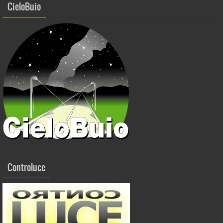
CieloBuio
Controluce