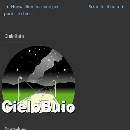
b
dI
vi
Nuova illuminazione per
Scintille di buio
o
n
di
portici e chiese
o
k
CieloBuio