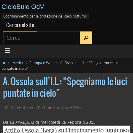
CieloBuio OdV
Coordinamento per la protezione del cielo notturno
Cerca nel sito
Media
Stampa e Web
A. Ossola sull’I.L.: “Spegniamo le luci
puntate in cielo”
A. Ossola sull’I.L.: “Spegniamo le luci
puntate in cielo”
27 Febbraio 2003
Stampa e Web
Da
La Prealpina
di mercoledì 26 Febbraio 2003