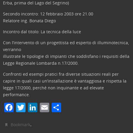
Erba, prima del Lago del Segrino)
Secondo incontro: 12 febbraio 2003 ore 21.00
Relatore ing. Bonata Diego
Incontro dal titolo: La tecnica della luce
Con l’intervento di un progettista ed esperto di illuminotecnica,
verranno
illustrate le tipologie di impianti che soddisfano i requisiti della
Legge Regionale Lombarda n.17/2000.
Confronti ed esempi pratici fra diverse situazioni reali per
capire in quali casi un’installazione è vantaggiosa e rispetta la
legge 17/2000, perché non inquinante e ad elevate
performance.
F
T
Li
E
C
a
w
n
m
o
c
itt
k
ai
n
.
Bookmark