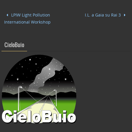
e
er
e
l
di
b
dI
vi
LPIW Light Pollution
I.L. a Gaia su Rai 3
o
n
di
International Workshop
o
k
CieloBuio