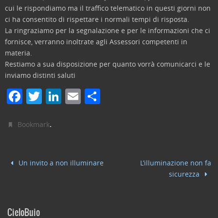
cui le rispondiamo ma il traffico telematico in questi giorni non
ci ha consentito di rispettare i normali tempi di risposta.
La ringraziamo per la segnalazione e per le informazioni che ci
fornisce, verranno inoltrate agli Assessori competenti in
materia.
Restiamo a sua disposizione per quanto vorrà comunicarci e le
inviamo distinti saluti
F
T
Li
E
C
a
w
n
m
o
c
itt
k
ai
n
.
Bookmark
e
er
e
l
di
b
dI
vi
Un invito a non illuminare
L’illuminazione non fa
o
n
di
sicurezza
o
k
CieloBuio