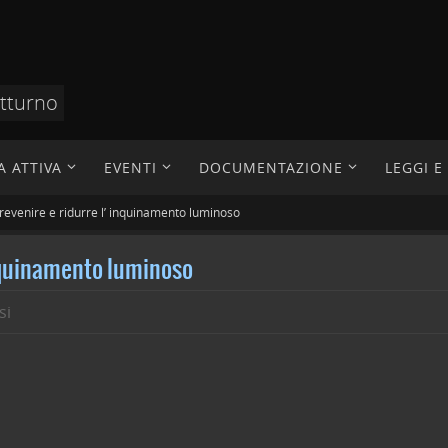
otturno
A ATTIVA
EVENTI
DOCUMENTAZIONE
LEGGI 
evenire e ridurre l’ inquinamento luminoso
inquinamento luminoso
si