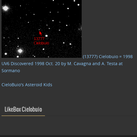
(13777) Cielobuio = 1998
UV6 Discovered 1998 Oct. 20 by M. Cavagna and A. Testa at
Sormano
CieloBuio's Asteroid Kids
LikeBox Cielobuio