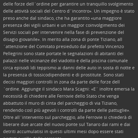
delle forze dell´ordine per garantire un tranquillo svolgimento
delle attività sociali del Centro d´incontro». Un impegno è stato
preso anche dal sindaco, che ha garantito «una maggiore
presenza dei vigili urbani e un maggior coinvolgimento dei
Servizi sociali per intervenire nella fase di prevenzione del
disagio giovanile». In merito alla zona di ponte Tiziano, all
´attenzione del Comitato presieduto dal prefetto Vincenzo
Pellegrini sono state portate le segnalazioni di abitanti dei
palazzi nelle vicinanze del viadotto e della piscina comunale
circa episodi ìdi teppismo ai danni delle auto in sosta di notte e
la presenza di tossicodipendenti e di prostitute. Sono stati
decisi maggiori controlli in zona da parte delle forze dell
´ordine. Aggiunge il sindaco Mara Scagni: «E´ inoltre emersa la
necessità di chiedere alle Ferrovie dello Stato che venga
abbattuto il muro di cinta del parcheggio di via Tiziano,
rendendo così più agevoli i controlli da parte delle pattuglie».
Oltre all´intervento sul parcheggio, alle Ferrovie si chiederà di
liberare due arcate del nuovo ponte sul Tanaro dai rami e dai
detriti accumulatisi in questi ultimi mesi dopo essere stati