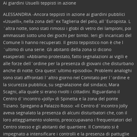
Ai giardini Usuelli teppisti in azione
ALESSANDRIA -Ancora teppisti in azione ai giardini pubblici
«Usuelli», nella zona dell´ex Taglieria del pelo, all´Europista. L
´altra notte, sono stati rimossi i globi di vetro dei lampioni, poi
ammassati sotto uno dei giochi per bimbi. Ieri gli incaricati del
Comune li hanno recuperati. Il gesto teppistico non è che l
´ultimo di una serie. Gli abitanti della zona si dicono
esasperati: «Abbiamo protestato, fatto segnalazioni ai vigili e
alle forze dell´ordine per la presenza di giovani che disturbano
anche di notte. Ora quest´ultimo episodio». Problemi analoghi
sono stati affrontati l´altro giorno nel Comitato per l´ordine e
la sicurezza pubblica, su segnalazione dal sindaco, Mara
Scagni, alla quale si erano rivolti i cittadini. Riguardano il
Centro d´incontro «Jolly» di Spinetta e la zona del ponte
Tiziano. Spiegano a Palazzo Rosso: «Il Centro d´incontro Jolly
aveva segnalato la presenza di alcuni disturbatori che, con il
loro atteggiamento violento, preoccupavano i frequentatori del
Centro stesso e gli abitanti del quartiere. Il Comitato si è
impegnato a intensificare i controlli e la presenza di pattuglie