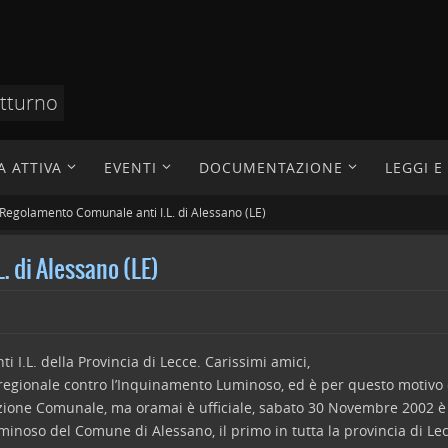
otturno
A ATTIVA
EVENTI
DOCUMENTAZIONE
LEGGI 
 Regolamento Comunale anti I.L. di Alessano (LE)
. di Alessano (LE)
 I.L. della Provincia di Lecce.
Carissimi amici,
e regionale contro l’Inquinamento Luminoso, ed è per questo motivo 
strazione Comunale, ma oramai è ufficiale, sabato 30 Novembre 2002 
oso del Comune di Alessano, il primo in tutta la provincia di Lec