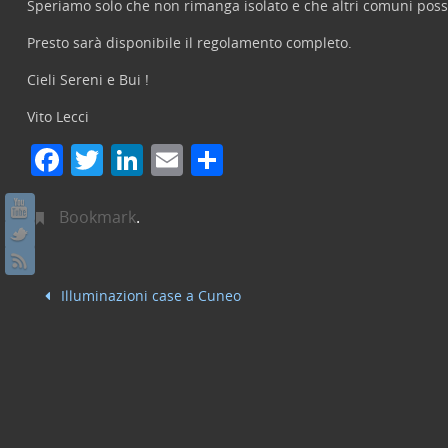
Speriamo solo che non rimanga isolato e che altri comuni pos
Presto sarà disponibile il regolamento completo.
Cieli Sereni e Bui !
Vito Lecci
F
T
Li
E
C
a
w
n
m
o
c
itt
k
ai
n
Bookmark
.
e
er
e
l
di
b
dI
vi
Illuminazioni case a Cuneo
o
n
di
o
k