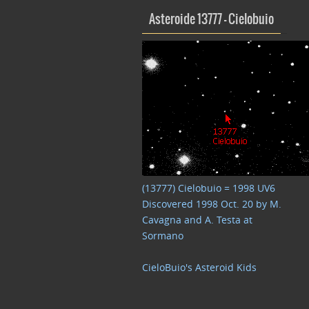
Asteroide 13777 – Cielobuio
(13777) Cielobuio = 1998 UV6
Discovered 1998 Oct. 20 by M.
Cavagna and A. Testa at
Sormano
CieloBuio's Asteroid Kids