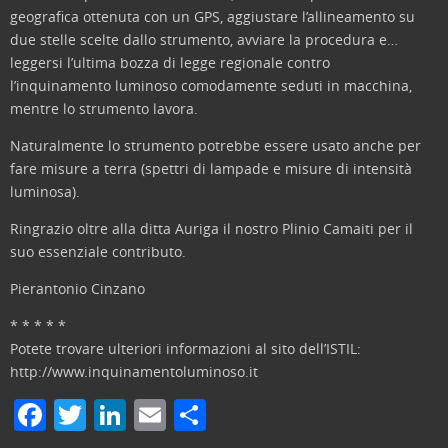
geografica ottenuta con un GPS, aggiustare l’allineamento su
due stelle scelte dallo strumento, avviare la procedura e…
leggersi l’ultima bozza di legge regionale contro
l’inquinamento luminoso comodamente seduti in macchina,
mentre lo strumento lavora.
Naturalmente lo strumento potrebbe essere usato anche per
fare misure a terra (spettri di lampade e misure di intensità
luminosa).
Ringrazio oltre alla ditta Auriga il nostro Plinio Camaiti per il
suo essenziale contributo.
Pierantonio Cinzano
* * * * *
Potete trovare ulteriori informazioni al sito dell’ISTIL:
http://www.inquinamentoluminoso.it
F
T
Li
E
C
a
w
n
m
o