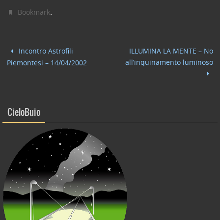
c
itt
k
ai
n
.
Bookmark
e
er
e
l
di
b
dI
vi
Incontro Astrofili
ILLUMINA LA MENTE – No
o
n
di
all’inquinamento luminoso
Piemontesi – 14/04/2002
o
k
CieloBuio